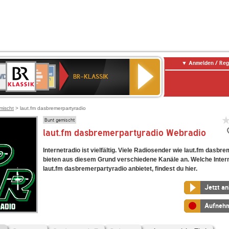
Anmelden / Reg
BR-
DR
Deutschlandfunk
3
Deutschlandfunk
80er
NDR
ANTENNE
SWR
KLASSIK
BR-KLASSIK
Kultur
90er
2
BAYERN
Kultur
OLDIE
ANTENNE
mischt
> laut.fm dasbremerpartyradio
Bunt gemischt
laut.fm dasbremerpartyradio Webradio
Internetradio ist vielfältig. Viele Radiosender wie laut.fm dasbr
bieten aus diesem Grund verschiedene Kanäle an. Welche Inter
laut.fm dasbremerpartyradio anbietet, findest du hier.
Jetzt a
Aufneh