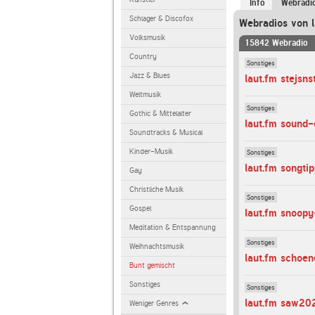
Info
Webradi
Schlager & Discofox
Webradios von l
Volksmusik
15842 Webradio
Country
Sonstiges
Jazz & Blues
laut.fm stejsns
Weltmusik
Sonstiges
Gothic & Mittelalter
laut.fm sound-
Soundtracks & Musical
Kinder-Musik
Sonstiges
laut.fm songti
Gay
Christliche Musik
Sonstiges
Gospel
laut.fm snoopy
Meditation & Entspannung
Sonstiges
Weihnachtsmusik
laut.fm schoe
Bunt gemischt
Sonstiges
Sonstiges
laut.fm saw20
Weniger Genres