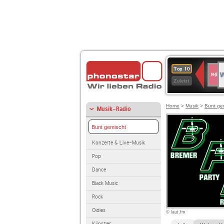
W
SWR
Top 10
4
Zuletzt
Home
>
Musik
>
Bunt ge
Musik-Radio
Bunt gemischt
Konzerte & Live-Musik
Pop
Dance
Black Music
Rock
Oldies
© laut.fm
Künstler