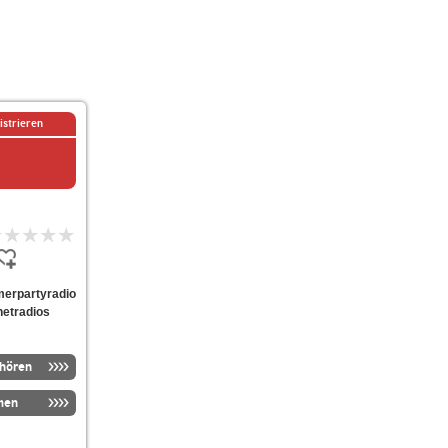
istrieren
emerpartyradio
netradios
nhören
men