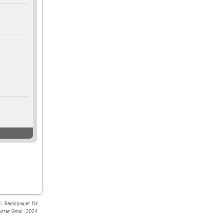
|
Radioplayer für
star GmbH 2024