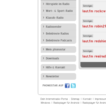
Hörspiele im Radio
Sonstiges
laut.fm rockcw
Wort- & Sport-Radio
Klassik-Radio
Sonstiges
laut.fm robin2
Radiosender
Beliebteste Radios
Sonstiges
Beliebteste Podcasts
laut.fm redshie
Mein phonostar
Sonstiges
laut.fm realrad
Downloads
Hilfe & Kontakt
Newsletter
PHONOSTAR AUF
Dein Internetradio-Portal :
Sitemap
|
Kontakt
|
Impressu
Windows
|
Radioplayer für Android
|
Radioplayer für Andr