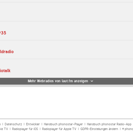
935
ldradio
iotalk
Mehr Webradios von laut.fm anzeigen
m
|
Datenschutz
|
Entwickler
|
Handbuch phonostar-Player
|
Handbuch phonostar Radio-App
oid TV
|
Radioplayer für iOS
|
Radioplayer für Apple TV
|
GDPR-Einstellungen ändern
| © phono