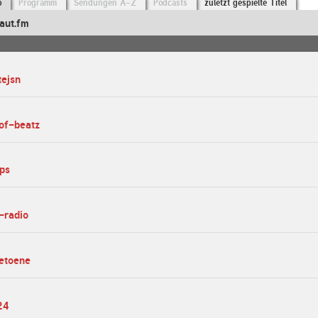
o
Programm
Sendungen A-Z
Podcasts
zuletzt gespielte Titel
aut.fm
tejsn
of-beatz
pps
-radio
netoene
24