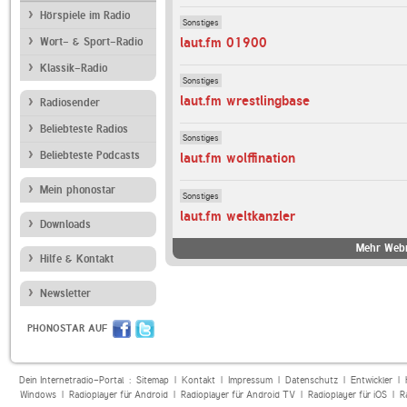
Hörspiele im Radio
Sonstiges
laut.fm 01900
Wort- & Sport-Radio
Klassik-Radio
Sonstiges
laut.fm wrestlingbase
Radiosender
Beliebteste Radios
Sonstiges
Beliebteste Podcasts
laut.fm wolffination
Mein phonostar
Sonstiges
laut.fm weltkanzler
Downloads
Mehr Webr
Hilfe & Kontakt
Newsletter
PHONOSTAR AUF
Dein Internetradio-Portal :
Sitemap
|
Kontakt
|
Impressum
|
Datenschutz
|
Entwickler
|
Windows
|
Radioplayer für Android
|
Radioplayer für Android TV
|
Radioplayer für iOS
|
R