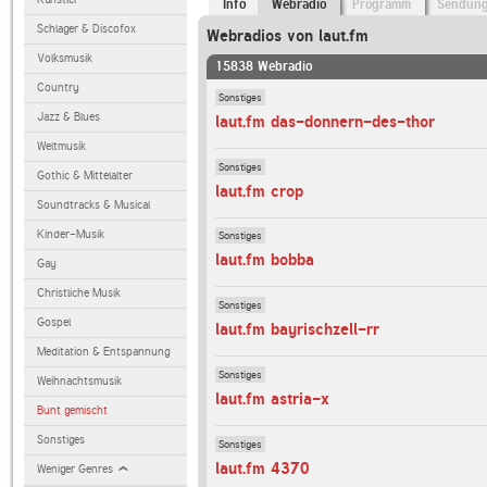
Info
Webradio
Programm
Sendun
Schlager & Discofox
Webradios von laut.fm
Volksmusik
15838 Webradio
Country
Sonstiges
Jazz & Blues
laut.fm das-donnern-des-thor
Weltmusik
Sonstiges
Gothic & Mittelalter
laut.fm crop
Soundtracks & Musical
Kinder-Musik
Sonstiges
laut.fm bobba
Gay
Christliche Musik
Sonstiges
Gospel
laut.fm bayrischzell-rr
Meditation & Entspannung
Sonstiges
Weihnachtsmusik
laut.fm astria-x
Bunt gemischt
Sonstiges
Sonstiges
laut.fm 4370
Weniger Genres