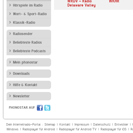
andfunk
WRDV - Radio
WKHR
Delaware Valley
Hörspiele im Radio
Wort- & Sport-Radio
Klassik-Radio
Radiosender
Beliebteste Radios
Beliebteste Podcasts
Mein phonostar
Downloads
Hilfe & Kontakt
Newsletter
PHONOSTAR AUF
Dein Internetradio-Portal :
Sitemap
|
Kontakt
|
Impressum
|
Datenschutz
|
Entwickler
|
Windows
|
Radioplayer für Android
|
Radioplayer für Android TV
|
Radioplayer für iOS
|
R