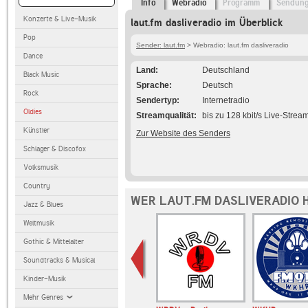
Info
Webradio
Programm
Sendun
Konzerte & Live-Musik
laut.fm dasliveradio im Überblick
Pop
Sender: laut.fm
> Webradio: laut.fm dasliveradio
Dance
Land
Deutschland
Black Music
Sprache
Deutsch
Rock
Sendertyp
Internetradio
Oldies
Streamqualität
bis zu 128 kbit/s Live-Strea
Künstler
Zur Website des Senders
Schlager & Discofox
Volksmusik
Country
WER LAUT.FM DASLIVERADIO 
Jazz & Blues
Weltmusik
Gothic & Mittelalter
Soundtracks & Musical
Kinder-Musik
Mehr Genres