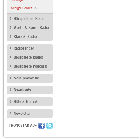
Weniger Genres
Hörspiele im Radio
Wort- & Sport-Radio
Klassik-Radio
Radiosender
Beliebteste Radios
Beliebteste Podcasts
Mein phonostar
Downloads
Hilfe & Kontakt
Newsletter
PHONOSTAR AUF