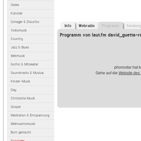
Oldies
Künstler
Schlager & Discofox
Info
Webradio
Programm
Sendun
Volksmusik
Programm von laut.fm david_guetta-r
Country
Jazz & Blues
Weltmusik
Gothic & Mittelalter
phonostar hat k
Soundtracks & Musical
Gehe auf die
Website des
Kinder-Musik
Gay
Christliche Musik
Gospel
Meditation & Entspannung
Weihnachtsmusik
Bunt gemischt
Sonstiges