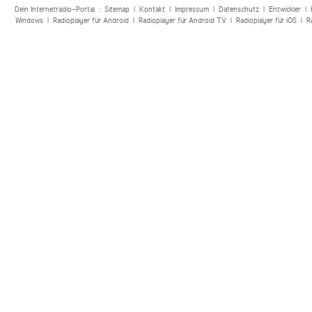
Dein Internetradio-Portal :
Sitemap
|
Kontakt
|
Impressum
|
Datenschutz
|
Entwickler
|
Windows
|
Radioplayer für Android
|
Radioplayer für Android TV
|
Radioplayer für iOS
|
R