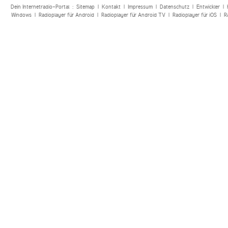
Dein Internetradio-Portal :
Sitemap
|
Kontakt
|
Impressum
|
Datenschutz
|
Entwickler
|
Windows
|
Radioplayer für Android
|
Radioplayer für Android TV
|
Radioplayer für iOS
|
R