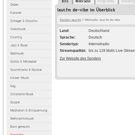
Info
Webradio
Programm
Sendun
Oldies
laut.fm de-vibe im Überblick
Künstler
Sender: laut.fm
> Webradio: laut.fm de-vibe
Schlager & Discofox
Volksmusik
Land
Deutschland
Country
Sprache
Deutsch
Sendertyp
Internetradio
Jazz & Blues
Streamqualität
bis zu 128 kbit/s Live-Strea
Weltmusik
Zur Website des Senders
Gothic & Mittelalter
Soundtracks & Musical
Kinder-Musik
Gay
Christliche Musik
Gospel
Meditation & Entspannung
Weihnachtsmusik
Bunt gemischt
Sonstiges