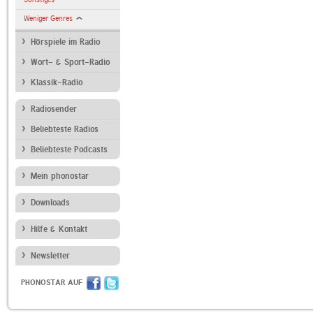
Weniger Genres
Hörspiele im Radio
Wort- & Sport-Radio
Klassik-Radio
Radiosender
Beliebteste Radios
Beliebteste Podcasts
Mein phonostar
Downloads
Hilfe & Kontakt
Newsletter
PHONOSTAR AUF