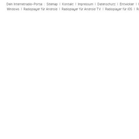
Dein Internetradio-Portal :
Sitemap
|
Kontakt
|
Impressum
|
Datenschutz
|
Entwickler
|
Windows
|
Radioplayer für Android
|
Radioplayer für Android TV
|
Radioplayer für iOS
|
R