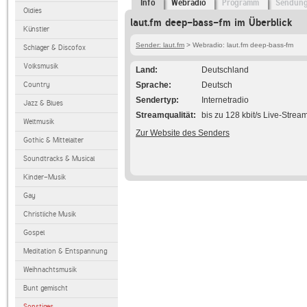
Info
Webradio
Programm
Sendun
Oldies
laut.fm deep-bass-fm im Überblick
Künstler
Sender: laut.fm
> Webradio: laut.fm deep-bass-fm
Schlager & Discofox
Volksmusik
Land
Deutschland
Country
Sprache
Deutsch
Sendertyp
Internetradio
Jazz & Blues
Streamqualität
bis zu 128 kbit/s Live-Strea
Weltmusik
Zur Website des Senders
Gothic & Mittelalter
Soundtracks & Musical
Kinder-Musik
Gay
Christliche Musik
Gospel
Meditation & Entspannung
Weihnachtsmusik
Bunt gemischt
Sonstiges