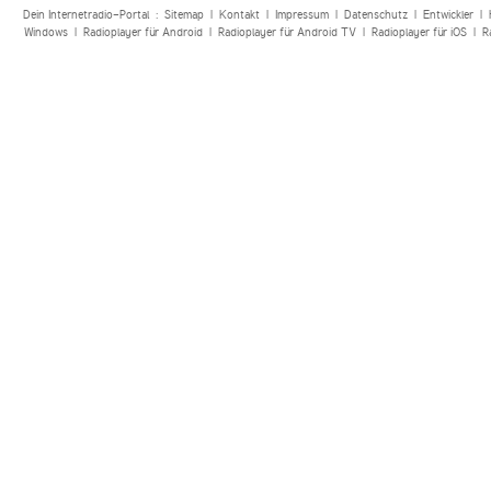
Dein Internetradio-Portal :
Sitemap
|
Kontakt
|
Impressum
|
Datenschutz
|
Entwickler
|
Windows
|
Radioplayer für Android
|
Radioplayer für Android TV
|
Radioplayer für iOS
|
R