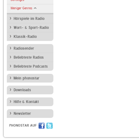
Weniger Genres
Hörspiele im Radio
Wort- & Sport-Radio
Klassik-Radio
Radiosender
Beliebteste Radios
Beliebteste Podcasts
Mein phonostar
Downloads
Hilfe & Kontakt
Newsletter
PHONOSTAR AUF