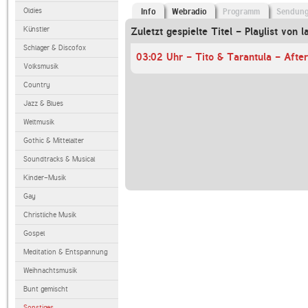
Oldies
Info
Webradio
Programm
Sendun
Künstler
Zuletzt gespielte Titel - Playlist von l
Schlager & Discofox
03:02 Uhr - Tito & Tarantula - Afte
Volksmusik
Country
Jazz & Blues
Weltmusik
Gothic & Mittelalter
Soundtracks & Musical
Kinder-Musik
Gay
Christliche Musik
Gospel
Meditation & Entspannung
Weihnachtsmusik
Bunt gemischt
Sonstiges