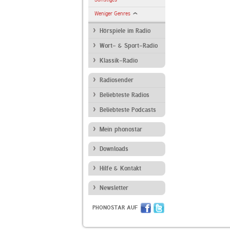
Weniger Genres
Hörspiele im Radio
Wort- & Sport-Radio
Klassik-Radio
Radiosender
Beliebteste Radios
Beliebteste Podcasts
Mein phonostar
Downloads
Hilfe & Kontakt
Newsletter
PHONOSTAR AUF