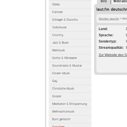
Info
Webradi
Oldies
laut.fm deutsch
Künstler
Sender: laut.fm
> Webr
Schlager & Discofox
Volksmusik
Land
Country
Sprache
Sendertyp
Jazz & Blues
Streamqualität
Weltmusik
Zur Website des 
Gothic & Mittelalter
Soundtracks & Musical
Kinder-Musik
Gay
Christliche Musik
Gospel
Meditation & Entspannung
Weihnachtsmusik
Bunt gemischt
Sonstiges