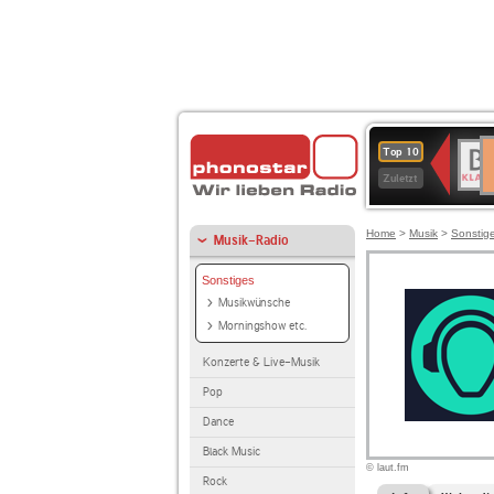
D
BR-
Top 10
Ku
KLAS
Zuletzt
Home
>
Musik
>
Sonstig
Musik-Radio
Sonstiges
Musikwünsche
Morningshow etc.
Konzerte & Live-Musik
Pop
Dance
Black Music
© laut.fm
Rock