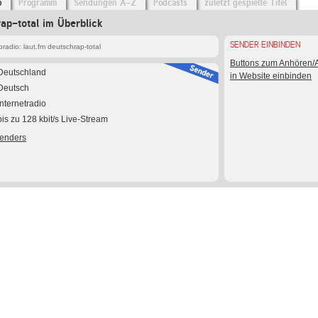
o
Programm
Sendungen A-Z
Podcasts
zuletzt gespielte Titel
rap-total im Überblick
SENDER EINBINDEN
adio: laut.fm deutschrap-total
Buttons zum Anhören
Deutschland
in Website einbinden
Deutsch
Internetradio
bis zu 128 kbit/s Live-Stream
Senders