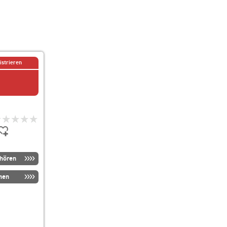
istrieren
nhören
men