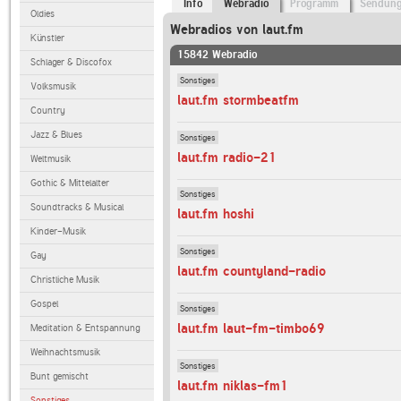
Info
Webradio
Programm
Sendun
Oldies
Webradios von laut.fm
Künstler
15842 Webradio
Schlager & Discofox
Sonstiges
Volksmusik
laut.fm stormbeatfm
Country
Jazz & Blues
Sonstiges
laut.fm radio-21
Weltmusik
Gothic & Mittelalter
Sonstiges
Soundtracks & Musical
laut.fm hoshi
Kinder-Musik
Sonstiges
Gay
laut.fm countyland-radio
Christliche Musik
Gospel
Sonstiges
laut.fm laut-fm-timbo69
Meditation & Entspannung
Weihnachtsmusik
Sonstiges
Bunt gemischt
laut.fm niklas-fm1
Sonstiges