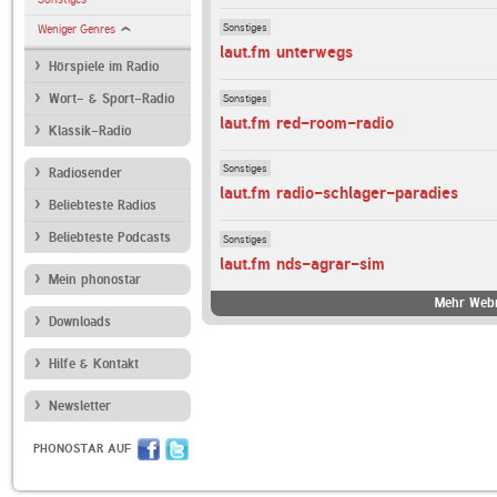
Sonstiges
Weniger Genres
laut.fm unterwegs
Hörspiele im Radio
Sonstiges
Wort- & Sport-Radio
laut.fm red-room-radio
Klassik-Radio
Sonstiges
Radiosender
laut.fm radio-schlager-paradies
Beliebteste Radios
Beliebteste Podcasts
Sonstiges
laut.fm nds-agrar-sim
Mein phonostar
Mehr Webr
Downloads
Hilfe & Kontakt
Newsletter
PHONOSTAR AUF