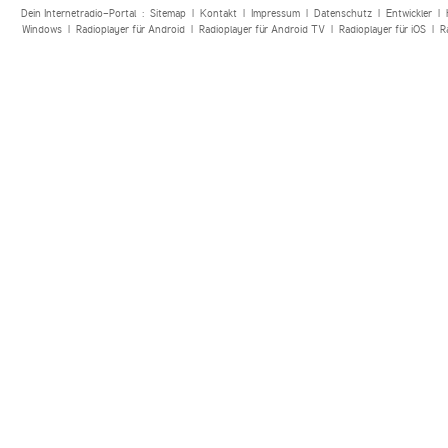
Dein Internetradio-Portal :
Sitemap
|
Kontakt
|
Impressum
|
Datenschutz
|
Entwickler
|
Windows
|
Radioplayer für Android
|
Radioplayer für Android TV
|
Radioplayer für iOS
|
R