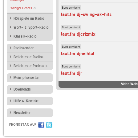
Bunt gemischt
Weniger Genres
laut.fm dj-swing-ak-hits
Hörspiele im Radio
Bunt gemischt
Wort- & Sport-Radio
laut.fm djcrizmix
Klassik-Radio
Bunt gemischt
Radiosender
laut.fm djneihtul
Beliebteste Radios
Beliebteste Podcasts
Bunt gemischt
laut.fm djr
Mein phonostar
Mehr Webr
Downloads
Hilfe & Kontakt
Newsletter
PHONOSTAR AUF