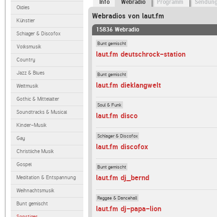
Info
Webradio
Programm
Sendun
Oldies
Webradios von laut.fm
Künstler
15836 Webradio
Schlager & Discofox
Bunt gemischt
Volksmusik
laut.fm deutschrock-station
Country
Jazz & Blues
Bunt gemischt
laut.fm dieklangwelt
Weltmusik
Gothic & Mittelalter
Soul & Funk
Soundtracks & Musical
laut.fm disco
Kinder-Musik
Schlager & Discofox
Gay
laut.fm discofox
Christliche Musik
Gospel
Bunt gemischt
laut.fm dj_bernd
Meditation & Entspannung
Weihnachtsmusik
Reggae & Dancehall
Bunt gemischt
laut.fm dj-papa-lion
Sonstiges