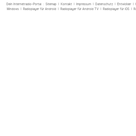
Dein Internetradio-Portal :
Sitemap
|
Kontakt
|
Impressum
|
Datenschutz
|
Entwickler
|
Windows
|
Radioplayer für Android
|
Radioplayer für Android TV
|
Radioplayer für iOS
|
R