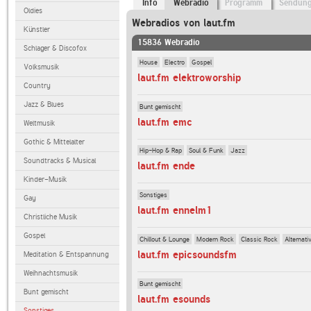
Info
Webradio
Programm
Sendun
Oldies
Webradios von laut.fm
Künstler
15836 Webradio
Schlager & Discofox
House
Electro
Gospel
Volksmusik
laut.fm elektroworship
Country
Jazz & Blues
Bunt gemischt
laut.fm emc
Weltmusik
Gothic & Mittelalter
Hip-Hop & Rap
Soul & Funk
Jazz
Soundtracks & Musical
laut.fm ende
Kinder-Musik
Sonstiges
Gay
laut.fm ennelm1
Christliche Musik
Gospel
Chillout & Lounge
Modern Rock
Classic Rock
Alternati
laut.fm epicsoundsfm
Meditation & Entspannung
Weihnachtsmusik
Bunt gemischt
Bunt gemischt
laut.fm esounds
Sonstiges