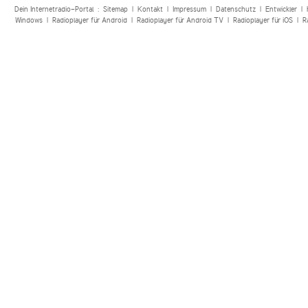
Dein Internetradio-Portal :
Sitemap
|
Kontakt
|
Impressum
|
Datenschutz
|
Entwickler
|
Windows
|
Radioplayer für Android
|
Radioplayer für Android TV
|
Radioplayer für iOS
|
R