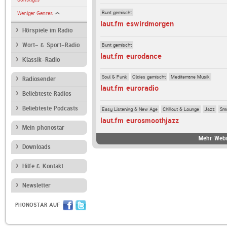
Bunt gemischt
Weniger Genres
laut.fm eswirdmorgen
Hörspiele im Radio
Bunt gemischt
Wort- & Sport-Radio
laut.fm eurodance
Klassik-Radio
Soul & Funk
Oldies gemischt
Mediterrane Musik
Radiosender
laut.fm euroradio
Beliebteste Radios
Beliebteste Podcasts
Easy Listening & New Age
Chillout & Lounge
Jazz
Sm
laut.fm eurosmoothjazz
Mein phonostar
Mehr Webr
Downloads
Hilfe & Kontakt
Newsletter
PHONOSTAR AUF