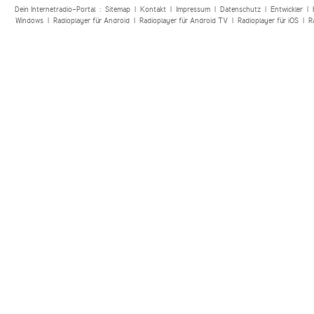
Dein Internetradio-Portal :
Sitemap
|
Kontakt
|
Impressum
|
Datenschutz
|
Entwickler
|
Windows
|
Radioplayer für Android
|
Radioplayer für Android TV
|
Radioplayer für iOS
|
R