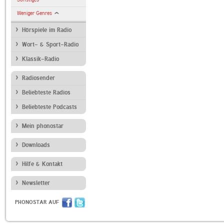
Weniger Genres
Hörspiele im Radio
Wort- & Sport-Radio
Klassik-Radio
Radiosender
Beliebteste Radios
Beliebteste Podcasts
Mein phonostar
Downloads
Hilfe & Kontakt
Newsletter
PHONOSTAR AUF