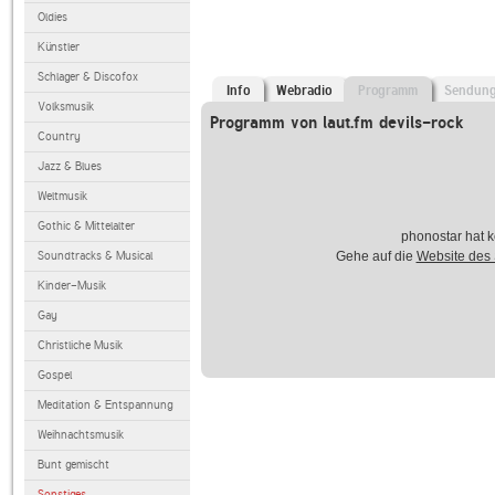
Oldies
Künstler
Schlager & Discofox
Info
Webradio
Programm
Sendun
Volksmusik
Programm von laut.fm devils-rock
Country
Jazz & Blues
Weltmusik
Gothic & Mittelalter
phonostar hat k
Soundtracks & Musical
Gehe auf die
Website des
Kinder-Musik
Gay
Christliche Musik
Gospel
Meditation & Entspannung
Weihnachtsmusik
Bunt gemischt
Sonstiges