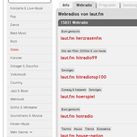
Info
Webradio
Programm
Sendun
Konzerte & Live-Musik
Webradios von laut.fm
Pop
15831 Webradio
Dance
Bunt gemischt
Black Music
laut.fm herzrasenfm
Rock
Oldies
Hits der 90er, 2000er & von heute
laut.fm hitradio99
Künstler
Schlager & Discofox
Sonstiges
Volksmusik
laut.fm hitradiotop100
Country
Comedy & Kabarett
Sonstiges
Jazz & Blues
laut.fm hoerspiel
Weltmusik
Gothic & Mittelalter
Bunt gemischt
laut.fm hotradio
Soundtracks & Musical
Kinder-Musik
Techno
House
Trance
Eurodance
Mehr Genres
laut.fm house-nation