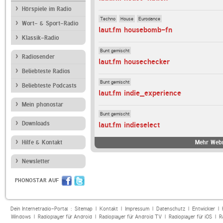
Hörspiele im Radio
Techno
House
Eurodance
Wort- & Sport-Radio
laut.fm housebomb-fn
Klassik-Radio
Bunt gemischt
Radiosender
laut.fm housechecker
Beliebteste Radios
Bunt gemischt
Beliebteste Podcasts
laut.fm indie_experience
Mein phonostar
Bunt gemischt
Downloads
laut.fm indieselect
Hilfe & Kontakt
Mehr Webr
Newsletter
PHONOSTAR AUF
Dein Internetradio-Portal :
Sitemap
|
Kontakt
|
Impressum
|
Datenschutz
|
Entwickler
|
Windows
|
Radioplayer für Android
|
Radioplayer für Android TV
|
Radioplayer für iOS
|
R