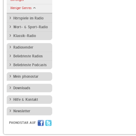
Weniger Genres
Hörspiele im Radio
Wort- & Sport-Radio
Klassik-Radio
Radiosender
Beliebteste Radios
Beliebteste Podcasts
Mein phonostar
Downloads
Hilfe & Kontakt
Newsletter
PHONOSTAR AUF