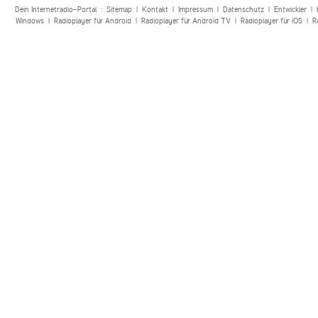
Dein Internetradio-Portal :
Sitemap
|
Kontakt
|
Impressum
|
Datenschutz
|
Entwickler
|
Windows
|
Radioplayer für Android
|
Radioplayer für Android TV
|
Radioplayer für iOS
|
R