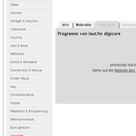
Oldies
Künstler
Schlager & Discofox
Info
Webradio
Programm
Sendun
Volksmusik
Programm von laut.fm digicore
Country
Jazz & Blues
Weltmusik
Gothic & Mittelalter
phonostar hat k
Soundtracks & Musical
Gehe auf die
Website des
Kinder-Musik
Gay
Christliche Musik
Gospel
Meditation & Entspannung
Weihnachtsmusik
Bunt gemischt
Sonstiges