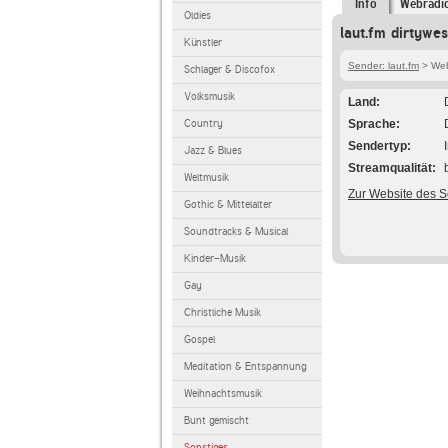
Info
Webradi
Oldies
laut.fm dirtywe
Künstler
Sender: laut.fm
> Webr
Schlager & Discofox
Volksmusik
Land
Country
Sprache
Sendertyp
Jazz & Blues
Streamqualität
Weltmusik
Zur Website des 
Gothic & Mittelalter
Soundtracks & Musical
Kinder-Musik
Gay
Christliche Musik
Gospel
Meditation & Entspannung
Weihnachtsmusik
Bunt gemischt
Sonstiges