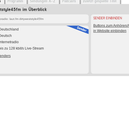
o
Programm
Sendungen A-Z
Podcasts
zuletzt gespielte Titel
ststyle45fm im Überblick
SENDER EINBINDEN
adio: laut.fm dirtyweststyle45fm
Buttons zum Anhören
Deutschland
in Website einbinden
Deutsch
Internetradio
bis zu 128 kbit/s Live-Stream
Senders