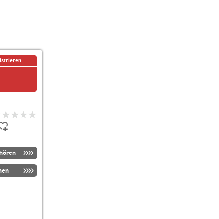
istrieren
nhören
men