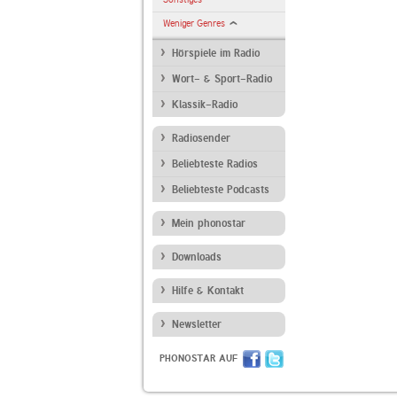
Weniger Genres
Hörspiele im Radio
Wort- & Sport-Radio
Klassik-Radio
Radiosender
Beliebteste Radios
Beliebteste Podcasts
Mein phonostar
Downloads
Hilfe & Kontakt
Newsletter
PHONOSTAR AUF