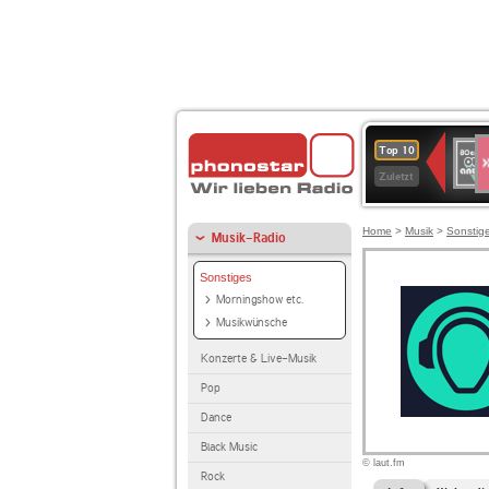
S
80er
Top 10
90er
Zuletzt
OLDI
ANT
Home
>
Musik
>
Sonstig
Musik-Radio
Sonstiges
Morningshow etc.
Musikwünsche
Konzerte & Live-Musik
Pop
Dance
Black Music
© laut.fm
Rock