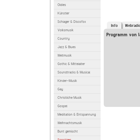
Oldies
Künstler
Schlager & Discofox
Info
Webradi
Volksmusik
Programm von l
Country
Jazz & Blues
Weltmusik
Gothic & Mittelalter
Soundtracks & Musical
Kinder-Musik
Gay
Christliche Musik
Gospel
Meditation & Entspannung
Weihnachtsmusik
Bunt gemischt
Sonstiges