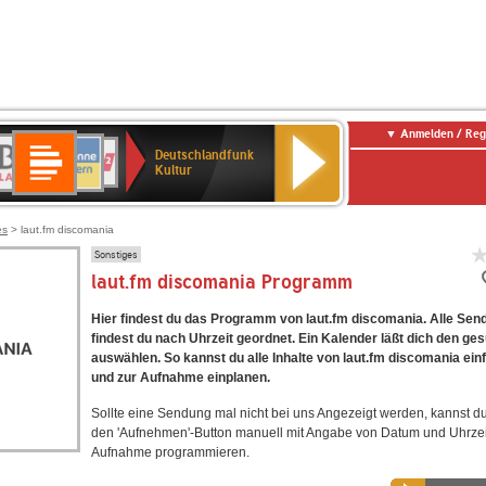
Anmelden / Reg
Deutschlandfunk
R-
ANTENNE
Deutschlandfunk
80er
SWR3
NDR
WDR
SWR
Deutschlandfunk
Kultur
LASSIK
BAYERN
90er
2
2
Kultur
Kultur
OLDIE
ANTENNE
es
> laut.fm discomania
Sonstiges
laut.fm discomania Programm
Hier findest du das Programm von laut.fm discomania. Alle Se
findest du nach Uhrzeit geordnet. Ein Kalender läßt dich den ge
auswählen. So kannst du alle Inhalte von laut.fm discomania ein
und zur Aufnahme einplanen.
Sollte eine Sendung mal nicht bei uns Angezeigt werden, kannst d
den 'Aufnehmen'-Button manuell mit Angabe von Datum und Uhrzei
Aufnahme programmieren.