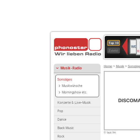
B
WDR
Top 10
K
4
Zuletzt
Home
>
Musik
>
Sonstig
Musik-Radio
Sonstiges
Musikwünsche
Morningshow etc.
Konzerte & Live-Musik
Pop
Dance
Black Music
© laut.fm
Rock