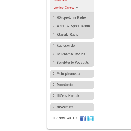
Weniger Genres
Hörspiele im Radio
Wort- & Sport-Radio
Klassik-Radio
Radiosender
Beliebteste Radios
Beliebteste Podcasts
Mein phonostar
Downloads
Hilfe & Kontakt
Newsletter
PHONOSTAR AUF