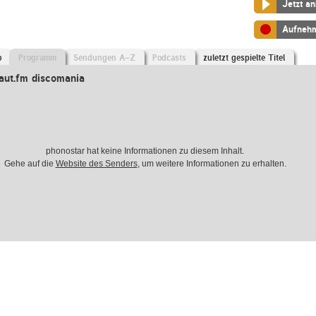
Jetzt a
Aufneh
o
Programm
Sendungen A-Z
Podcasts
zuletzt gespielte Titel
aut.fm discomania
phonostar hat keine Informationen zu diesem Inhalt.
Gehe auf die
Website des Senders
, um weitere Informationen zu erhalten.