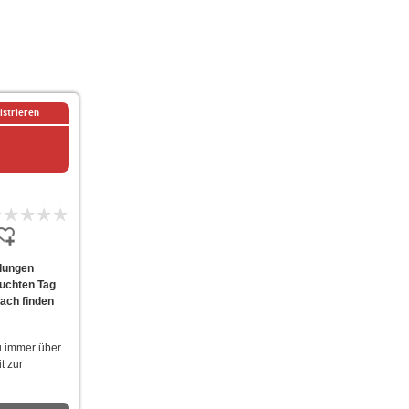
istrieren
ndungen
suchten Tag
fach finden
u immer über
t zur