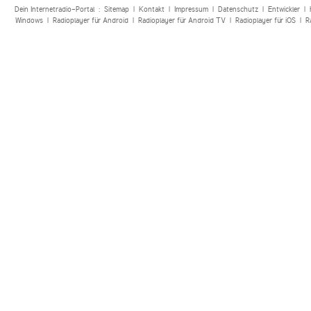
Dein Internetradio-Portal :
Sitemap
|
Kontakt
|
Impressum
|
Datenschutz
|
Entwickler
|
Windows
|
Radioplayer für Android
|
Radioplayer für Android TV
|
Radioplayer für iOS
|
R