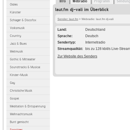
Info
Webradio
Programm
Sendun
Oldies
laut.fm dj-vali im Überblick
Künstler
Sender: laut.fm
> Webradio: laut.fm dj-vali
Schlager & Discofox
Volksmusik
Land
Deutschland
Country
Sprache
Deutsch
Sendertyp
Internetradio
Jazz & Blues
Streamqualität
bis zu 128 kbit/s Live-Strea
Weltmusik
Zur Website des Senders
Gothic & Mittelalter
Soundtracks & Musical
Kinder-Musik
Gay
Christliche Musik
Gospel
Meditation & Entspannung
Weihnachtsmusik
Bunt gemischt
Sonstiges