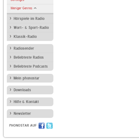
Weniger Genres
Hörspiele im Radio
Wort- & Sport-Radio
Klassik-Radio
Radiosender
Beliebteste Radios
Beliebteste Podcasts
Mein phonostar
Downloads
Hilfe & Kontakt
Newsletter
PHONOSTAR AUF