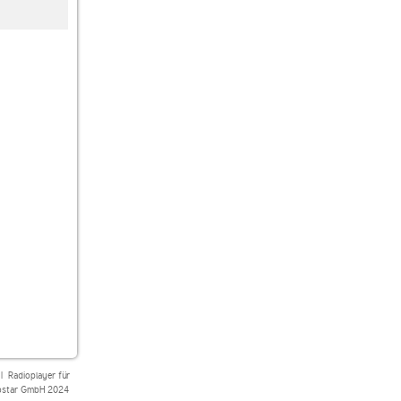
laut.fm oktoberfest
RADIO PSR
SUNSHINE LIVE 90s
Weihnachts-Superhits
|
Radioplayer für
star GmbH 2024