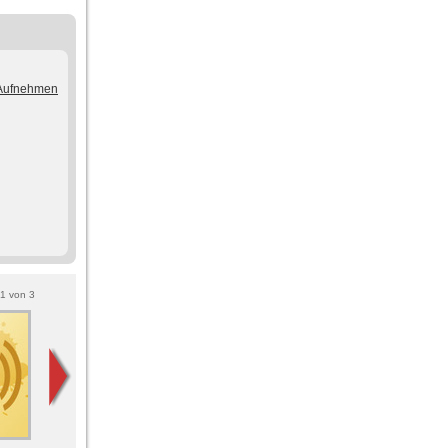
/Aufnehmen
1
von
3