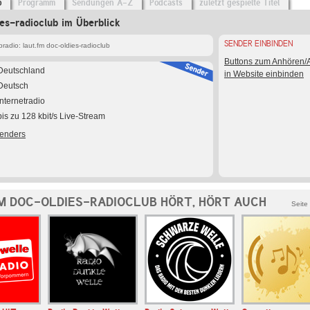
o
Programm
Sendungen A-Z
Podcasts
zuletzt gespielte Titel
ies-radioclub im Überblick
SENDER EINBINDEN
adio: laut.fm doc-oldies-radioclub
Buttons zum Anhören
Deutschland
in Website einbinden
Deutsch
Internetradio
bis zu 128 kbit/s Live-Stream
Senders
M DOC-OLDIES-RADIOCLUB HÖRT, HÖRT AUCH
Seite