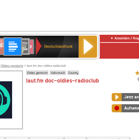
Anmelden / Reg
Deutschlandfunk
DR
80er
SWR3
Deutschlandfunk
90er
r
OLDIE
ANTENNE
>
Oldies gemischt
> laut.fm doc-oldies-radioclub
Oldies gemischt
Volksmusik
Country
laut.fm doc-oldies-radioclub
Jetzt a
Aufneh