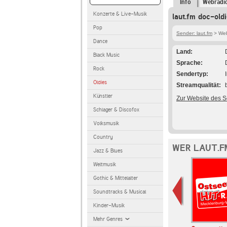
Info
Webradi
Konzerte & Live-Musik
laut.fm doc-old
Pop
Sender: laut.fm
> Webr
Dance
Land
Black Music
Sprache
Rock
Sendertyp
Oldies
Streamqualität
Künstler
Zur Website des 
Schlager & Discofox
Volksmusik
Country
WER LAUT.F
Jazz & Blues
Weltmusik
Gothic & Mittelalter
Soundtracks & Musical
Kinder-Musik
Mehr Genres