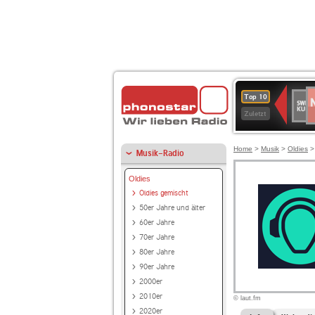
N
SWR
Top 10
2
Kultu
Zuletzt
Home
>
Musik
>
Oldies
Musik-Radio
Oldies
Oldies gemischt
50er Jahre und älter
60er Jahre
70er Jahre
80er Jahre
90er Jahre
2000er
2010er
© laut.fm
2020er