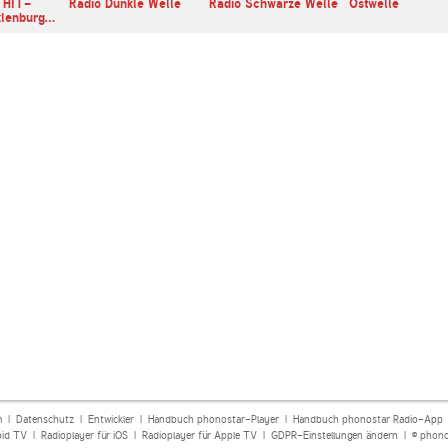
 HIT-
Radio Dunkle Welle
Radio Schwarze Welle
Ostwelle
lenburg…
m
|
Datenschutz
|
Entwickler
|
Handbuch phonostar-Player
|
Handbuch phonostar Radio-App
oid TV
|
Radioplayer für iOS
|
Radioplayer für Apple TV
|
GDPR-Einstellungen ändern
| © phono