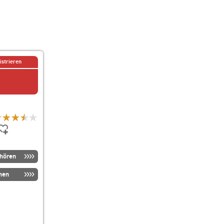
istrieren
nhören
men