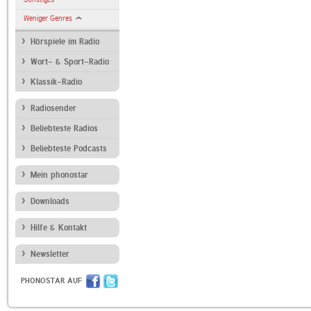
Weniger Genres
Hörspiele im Radio
Wort- & Sport-Radio
Klassik-Radio
Radiosender
Beliebteste Radios
Beliebteste Podcasts
Mein phonostar
Downloads
Hilfe & Kontakt
Newsletter
PHONOSTAR AUF