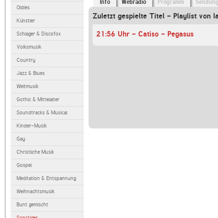
Info
Webradio
Programm
Sendun
Oldies
Zuletzt gespielte Titel - Playlist von l
Künstler
21:56 Uhr - Catiso - Pegasus
Schlager & Discofox
Volksmusik
Country
Jazz & Blues
Weltmusik
Gothic & Mittelalter
Soundtracks & Musical
Kinder-Musik
Gay
Christliche Musik
Gospel
Meditation & Entspannung
Weihnachtsmusik
Bunt gemischt
Sonstiges