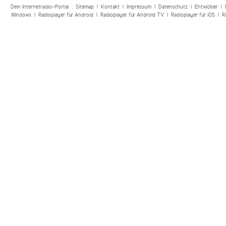
Dein Internetradio-Portal :
Sitemap
|
Kontakt
|
Impressum
|
Datenschutz
|
Entwickler
|
Windows
|
Radioplayer für Android
|
Radioplayer für Android TV
|
Radioplayer für iOS
|
R