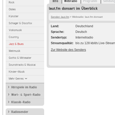
Info
Webradio
Programm
Sendun
Rock
laut.fm donsart im Überblick
Oldies
Künstler
Sender: laut.fm
> Webradio: laut.fm donsart
Schlager & Discofox
Land
Deutschland
Volksmusik
Sprache
Deutsch
Country
Sendertyp
Internetradio
Streamqualität
bis zu 128 kbit/s Live-Strea
Jazz & Blues
Zur Website des Senders
Weltmusik
Gothic & Mittelalter
Soundtracks & Musical
Kinder-Musik
Mehr Genres
Hörspiele im Radio
Wort- & Sport-Radio
Klassik-Radio
Radiosender