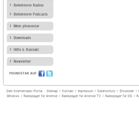
Beliebteste Radios
Beliebteste Podcasts
Mein phonostar
Downloads
Hilfe & Kontakt
Newsletter
PHONOSTAR AUF
Dein Internetradio-Portal :
Sitemap
|
Kontakt
|
Impressum
|
Datenschutz
|
Entwickler
|
Windows
|
Radioplayer für Android
|
Radioplayer für Android TV
|
Radioplayer für iOS
|
R