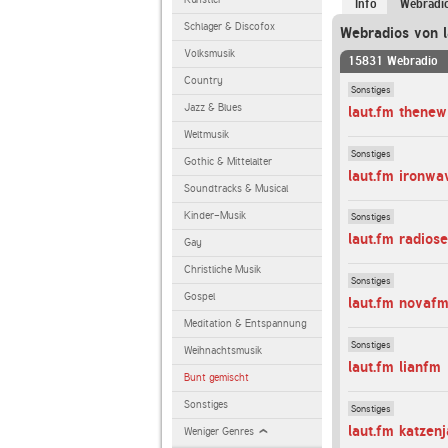
Info
Webradi
Schlager & Discofox
Webradios von l
Volksmusik
15831 Webradio
Country
Sonstiges
Jazz & Blues
laut.fm thene
Weltmusik
Sonstiges
Gothic & Mittelalter
laut.fm ironwa
Soundtracks & Musical
Kinder-Musik
Sonstiges
laut.fm radios
Gay
Christliche Musik
Sonstiges
Gospel
laut.fm novafm
Meditation & Entspannung
Sonstiges
Weihnachtsmusik
laut.fm lianfm
Bunt gemischt
Sonstiges
Sonstiges
laut.fm katze
Weniger Genres