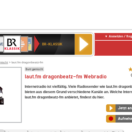
Anmelden / Reg
BR-
DR
Deutschlandfunk
3
Deutschlandfunk
80er
NDR
ANTENNE
SWR
KLASSIK
BR-KLASSIK
Kultur
90er
2
BAYERN
Kultur
OLDIE
ANTENNE
mischt
> laut.fm dragonbeatz-fm
Bunt gemischt
laut.fm dragonbeatz-fm Webradio
Internetradio ist vielfältig. Viele Radiosender wie laut.fm dragon
bieten aus diesem Grund verschiedene Kanäle an. Welche Inter
laut.fm dragonbeatz-fm anbietet, findest du hier.
Jetzt a
Aufneh