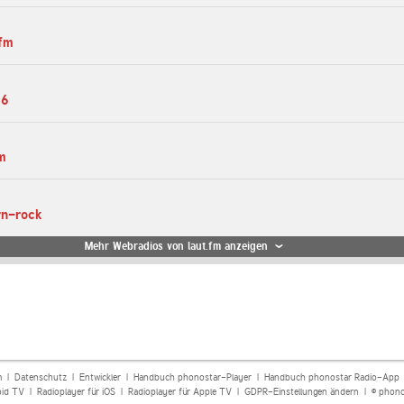
-fm
26
m
rn-rock
Mehr Webradios von laut.fm anzeigen
m
|
Datenschutz
|
Entwickler
|
Handbuch phonostar-Player
|
Handbuch phonostar Radio-App
oid TV
|
Radioplayer für iOS
|
Radioplayer für Apple TV
|
GDPR-Einstellungen ändern
| © phono