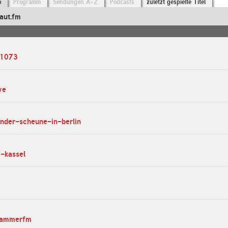
o
Programm
Sendungen A-Z
Podcasts
zuletzt gespielte Titel
aut.fm
w1073
ve
ender-scheune-in-berlin
-kassel
njammerfm