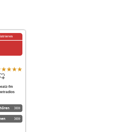
istrieren
beatz-fm
netradios
nhören
men