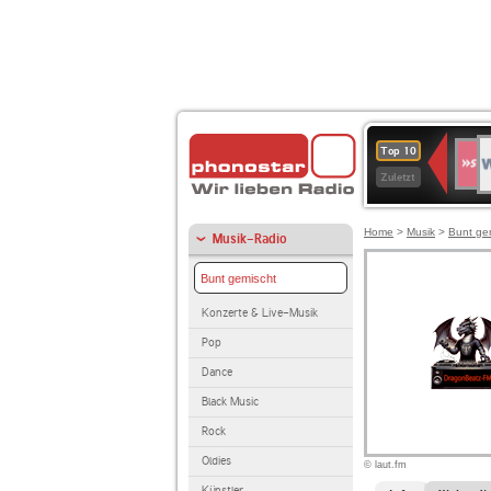
W
SWR
Top 10
4
Zuletzt
Home
>
Musik
>
Bunt ge
Musik-Radio
Bunt gemischt
Konzerte & Live-Musik
Pop
Dance
Black Music
Rock
Oldies
© laut.fm
Künstler