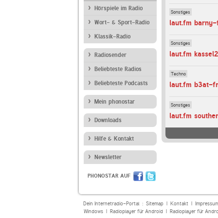
Hörspiele im Radio
Sonstiges
laut.fm barny
Wort- & Sport-Radio
Klassik-Radio
Sonstiges
laut.fm kassel
Radiosender
Beliebteste Radios
Techno
Beliebteste Podcasts
laut.fm b3at-f
Mein phonostar
Sonstiges
laut.fm southe
Downloads
Hilfe & Kontakt
Newsletter
PHONOSTAR AUF
Dein Internetradio-Portal :
Sitemap
|
Kontakt
|
Impressu
Windows
|
Radioplayer für Android
|
Radioplayer für Andr