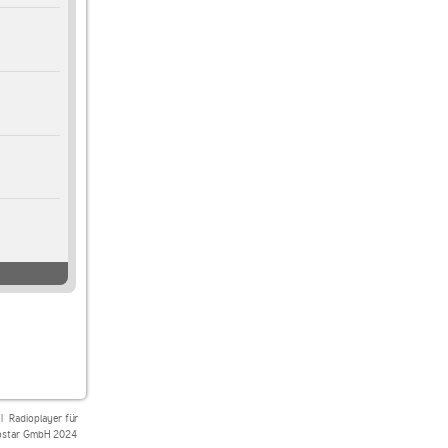
|
Radioplayer für
star GmbH 2024