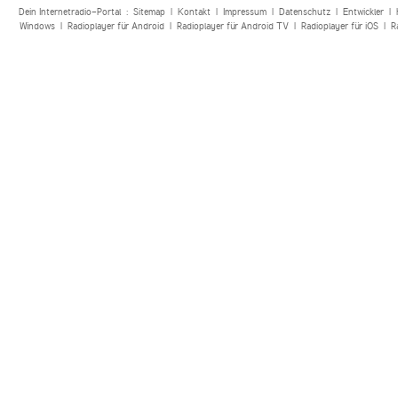
Dein Internetradio-Portal :
Sitemap
|
Kontakt
|
Impressum
|
Datenschutz
|
Entwickler
|
Windows
|
Radioplayer für Android
|
Radioplayer für Android TV
|
Radioplayer für iOS
|
R