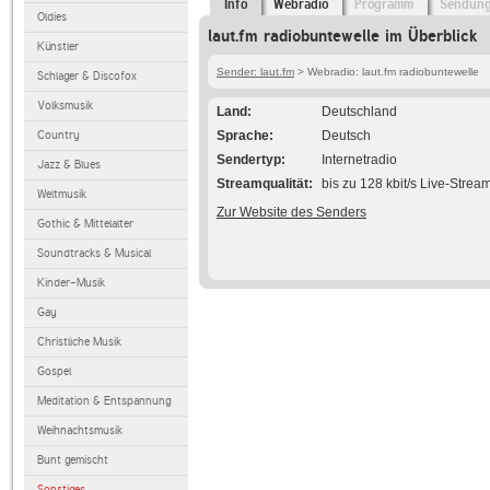
Info
Webradio
Programm
Sendun
Oldies
laut.fm radiobuntewelle im Überblick
Künstler
Sender: laut.fm
> Webradio: laut.fm radiobuntewelle
Schlager & Discofox
Volksmusik
Land
Deutschland
Country
Sprache
Deutsch
Sendertyp
Internetradio
Jazz & Blues
Streamqualität
bis zu 128 kbit/s Live-Strea
Weltmusik
Zur Website des Senders
Gothic & Mittelalter
Soundtracks & Musical
Kinder-Musik
Gay
Christliche Musik
Gospel
Meditation & Entspannung
Weihnachtsmusik
Bunt gemischt
Sonstiges