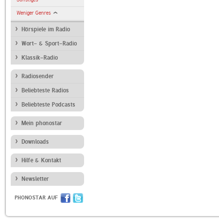
Weniger Genres
Hörspiele im Radio
Wort- & Sport-Radio
Klassik-Radio
Radiosender
Beliebteste Radios
Beliebteste Podcasts
Mein phonostar
Downloads
Hilfe & Kontakt
Newsletter
PHONOSTAR AUF