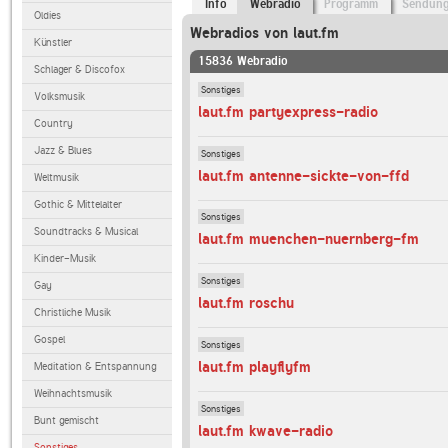
Info
Webradio
Programm
Sendun
Oldies
Webradios von laut.fm
Künstler
15836 Webradio
Schlager & Discofox
Sonstiges
Volksmusik
laut.fm partyexpress-radio
Country
Jazz & Blues
Sonstiges
laut.fm antenne-sickte-von-ffd
Weltmusik
Gothic & Mittelalter
Sonstiges
Soundtracks & Musical
laut.fm muenchen-nuernberg-fm
Kinder-Musik
Sonstiges
Gay
laut.fm roschu
Christliche Musik
Gospel
Sonstiges
laut.fm playflyfm
Meditation & Entspannung
Weihnachtsmusik
Sonstiges
Bunt gemischt
laut.fm kwave-radio
Sonstiges