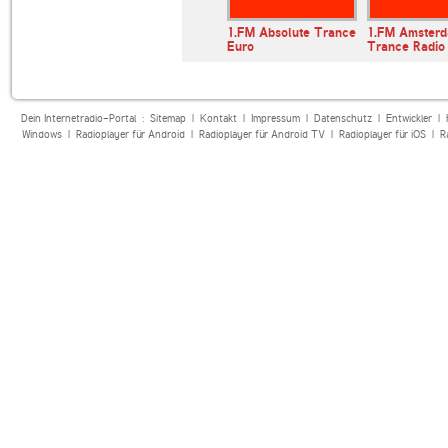
1.FM Absolute Trance
1.FM Amster
Euro
Trance Radio
Dein Internetradio-Portal :
Sitemap
|
Kontakt
|
Impressum
|
Datenschutz
|
Entwickler
|
Windows
|
Radioplayer für Android
|
Radioplayer für Android TV
|
Radioplayer für iOS
|
R