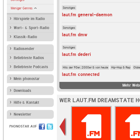
Sonstiges
Weniger Genres
laut.fm general-daemon
Hörspiele im Radio
Sonstiges
Wort- & Sport-Radio
laut.fm dmw
Klassik-Radio
Sonstiges
Radiosender
laut.fm dederi
Beliebteste Radios
Beliebteste Podcasts
Hits der 90er, 2000er & von heute
Hip-Hop & Rap
Oldi
laut.fm connected
Mein phonostar
Mehr Webr
Downloads
WER LAUT.FM DREAMSTATE H
Hilfe & Kontakt
Newsletter
PHONOSTAR AUF