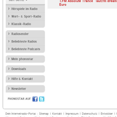
Mehr Genres
1.FM Absolute Trance
laut.fm dream
Euro
Hörspiele im Radio
Wort- & Sport-Radio
Klassik-Radio
Radiosender
Beliebteste Radios
Beliebteste Podcasts
Mein phonostar
Downloads
Hilfe & Kontakt
Newsletter
PHONOSTAR AUF
Dein Internetradio-Portal :
Sitemap
|
Kontakt
|
Impressum
|
Datenschutz
|
Entwickler
|