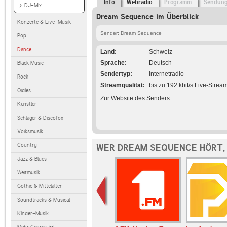
Info
Webradio
Programm
Sendun
DJ-Mix
Dream Sequence im Überblick
Konzerte & Live-Musik
Sender: Dream Sequence
Pop
Dance
Land
Schweiz
Sprache
Deutsch
Black Music
Sendertyp
Internetradio
Rock
Streamqualität
bis zu 192 kbit/s Live-Strea
Oldies
Zur Website des Senders
Künstler
Schlager & Discofox
Volksmusik
Country
WER DREAM SEQUENCE HÖRT,
Jazz & Blues
Weltmusik
Gothic & Mittelalter
Soundtracks & Musical
Kinder-Musik