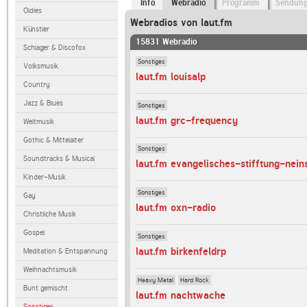
Info
Webradio
Programm
Sendun
Oldies
Webradios von laut.fm
Künstler
15831 Webradio
Schlager & Discofox
Sonstiges
Volksmusik
laut.fm louisalp
Country
Jazz & Blues
Sonstiges
laut.fm grc-frequency
Weltmusik
Gothic & Mittelalter
Sonstiges
Soundtracks & Musical
laut.fm evangelisches-stifftung-nein
Kinder-Musik
Sonstiges
Gay
laut.fm oxn-radio
Christliche Musik
Gospel
Sonstiges
laut.fm birkenfeldrp
Meditation & Entspannung
Weihnachtsmusik
Heavy Metal
Hard Rock
Bunt gemischt
laut.fm nachtwache
Sonstiges