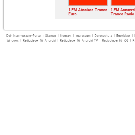
1.FM Absolute Trance
1.FM Amster
Euro
Trance Radio
Dein Internetradio-Portal :
Sitemap
|
Kontakt
|
Impressum
|
Datenschutz
|
Entwickler
|
Windows
|
Radioplayer für Android
|
Radioplayer für Android TV
|
Radioplayer für iOS
|
R