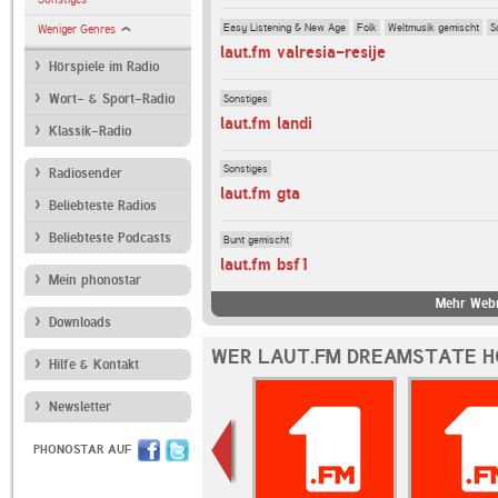
Easy Listening & New Age
Folk
Weltmusik gemischt
S
Weniger Genres
laut.fm valresia-resije
Hörspiele im Radio
Sonstiges
Wort- & Sport-Radio
laut.fm landi
Klassik-Radio
Sonstiges
Radiosender
laut.fm gta
Beliebteste Radios
Beliebteste Podcasts
Bunt gemischt
laut.fm bsf1
Mein phonostar
Mehr Webr
Downloads
WER LAUT.FM DREAMSTATE H
Hilfe & Kontakt
Newsletter
PHONOSTAR AUF