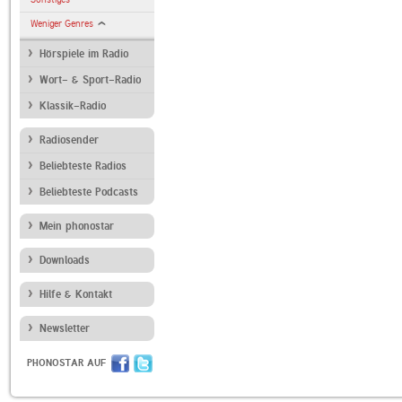
Weniger Genres
Hörspiele im Radio
Wort- & Sport-Radio
Klassik-Radio
Radiosender
Beliebteste Radios
Beliebteste Podcasts
Mein phonostar
Downloads
Hilfe & Kontakt
Newsletter
PHONOSTAR AUF