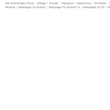
Dein Internetradio-Portal :
Sitemap
|
Kontakt
|
Impressum
|
Datenschutz
|
Entwickler
|
Windows
|
Radioplayer für Android
|
Radioplayer für Android TV
|
Radioplayer für iOS
|
R