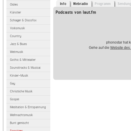
Info
Webradio
Programm
Sendun
Oldies
Podcasts von laut.fm
Künstler
Schlager & Discofox
Volksmusik
Country
phonostar hat k
Jazz & Blues
Gehe auf die
Website des
Weltmusik
Gothic & Mittelalter
Soundtracks & Musical
Kinder-Musik
Gay
Christliche Musik
Gospel
Meditation & Entspannung
Weihnachtsmusik
Bunt gemischt
Sonstiges