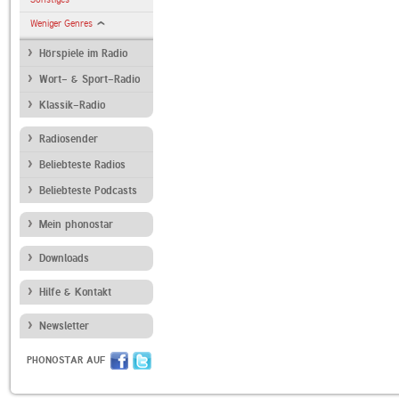
Weniger Genres
Hörspiele im Radio
Wort- & Sport-Radio
Klassik-Radio
Radiosender
Beliebteste Radios
Beliebteste Podcasts
Mein phonostar
Downloads
Hilfe & Kontakt
Newsletter
PHONOSTAR AUF