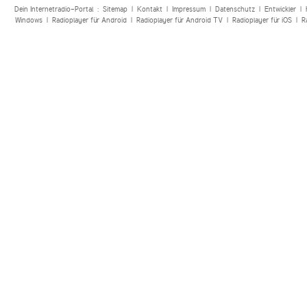
Dein Internetradio-Portal :
Sitemap
|
Kontakt
|
Impressum
|
Datenschutz
|
Entwickler
|
Windows
|
Radioplayer für Android
|
Radioplayer für Android TV
|
Radioplayer für iOS
|
R