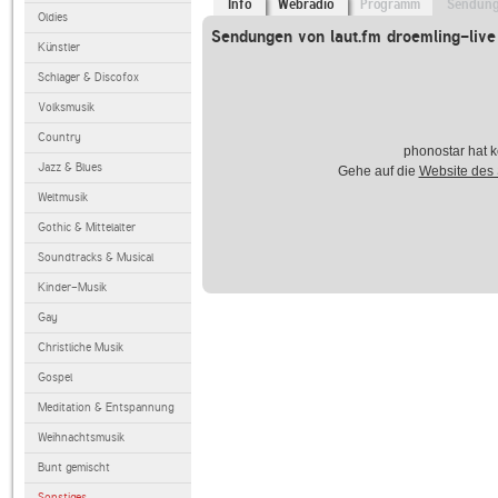
Info
Webradio
Programm
Sendun
Oldies
Sendungen von laut.fm droemling-live
Künstler
Schlager & Discofox
Volksmusik
Country
phonostar hat k
Jazz & Blues
Gehe auf die
Website des
Weltmusik
Gothic & Mittelalter
Soundtracks & Musical
Kinder-Musik
Gay
Christliche Musik
Gospel
Meditation & Entspannung
Weihnachtsmusik
Bunt gemischt
Sonstiges