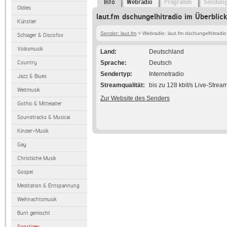
Info
Webradio
Programm
Sendun
Oldies
laut.fm dschungelhitradio im Überblick
Künstler
Sender: laut.fm
> Webradio: laut.fm dschungelhitradio
Schlager & Discofox
Volksmusik
Land
Deutschland
Country
Sprache
Deutsch
Sendertyp
Internetradio
Jazz & Blues
Streamqualität
bis zu 128 kbit/s Live-Strea
Weltmusik
Zur Website des Senders
Gothic & Mittelalter
Soundtracks & Musical
Kinder-Musik
Gay
Christliche Musik
Gospel
Meditation & Entspannung
Weihnachtsmusik
Bunt gemischt
Sonstiges