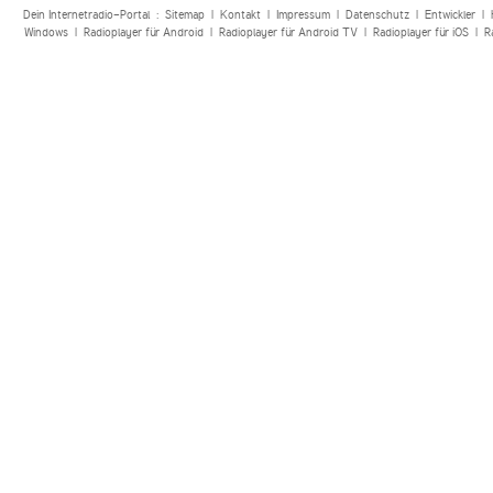
Dein Internetradio-Portal :
Sitemap
|
Kontakt
|
Impressum
|
Datenschutz
|
Entwickler
|
Windows
|
Radioplayer für Android
|
Radioplayer für Android TV
|
Radioplayer für iOS
|
R