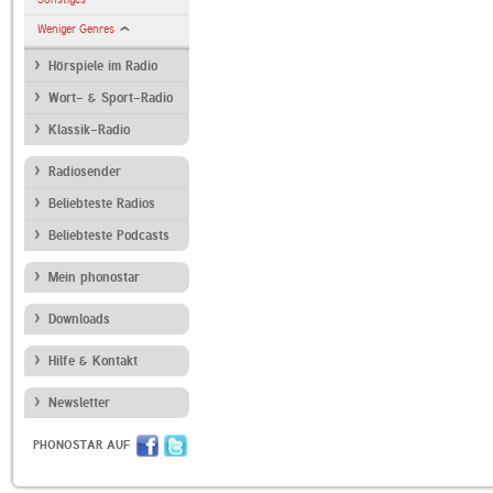
Weniger Genres
Hörspiele im Radio
Wort- & Sport-Radio
Klassik-Radio
Radiosender
Beliebteste Radios
Beliebteste Podcasts
Mein phonostar
Downloads
Hilfe & Kontakt
Newsletter
PHONOSTAR AUF