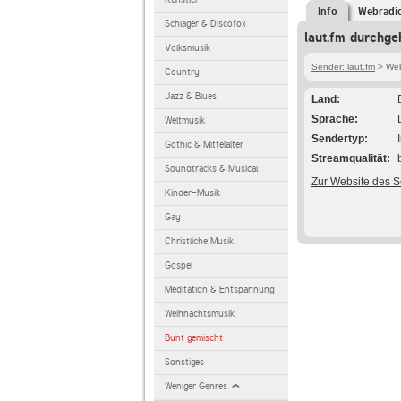
Info
Webradi
Schlager & Discofox
laut.fm durchge
Volksmusik
Sender: laut.fm
> Web
Country
Jazz & Blues
Land
Sprache
Weltmusik
Sendertyp
Gothic & Mittelalter
Streamqualität
Soundtracks & Musical
Zur Website des 
Kinder-Musik
Gay
Christliche Musik
Gospel
Meditation & Entspannung
Weihnachtsmusik
Bunt gemischt
Sonstiges
Weniger Genres