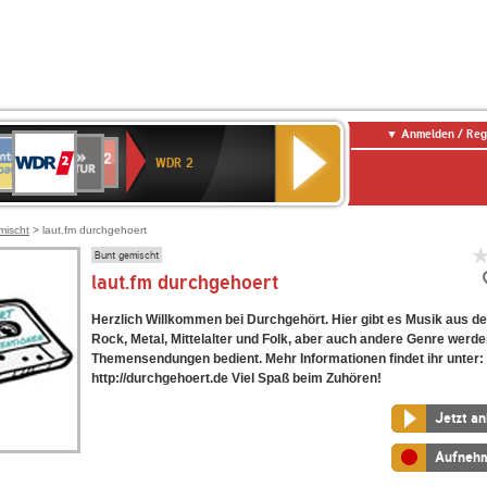
Anmelden / Reg
WDR
NTENNE
SWR
chlandfunk
Deutschlandfunk
80er
SWR3
WDR
BR-
NDR
2
WDR 2
AYERN
Kultur
r
90er
4
KLASSIK
2
OLDIE
ANTENNE
mischt
> laut.fm durchgehoert
Bunt gemischt
laut.fm durchgehoert
Herzlich Willkommen bei Durchgehört. Hier gibt es Musik aus d
Rock, Metal, Mittelalter und Folk, aber auch andere Genre werde
Themensendungen bedient. Mehr Informationen findet ihr unter:
http://durchgehoert.de Viel Spaß beim Zuhören!
Jetzt a
Aufneh