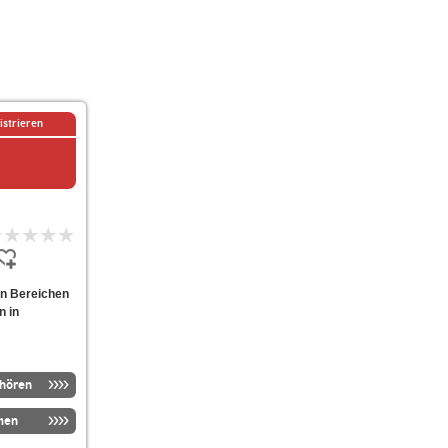
istrieren
en Bereichen
n in
nhören
men