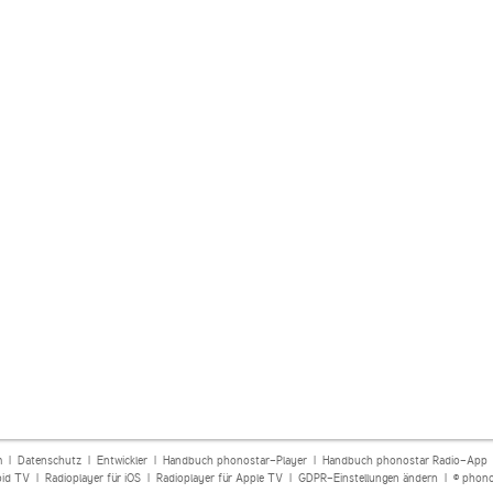
m
|
Datenschutz
|
Entwickler
|
Handbuch phonostar-Player
|
Handbuch phonostar Radio-App
oid TV
|
Radioplayer für iOS
|
Radioplayer für Apple TV
|
GDPR-Einstellungen ändern
| © phono