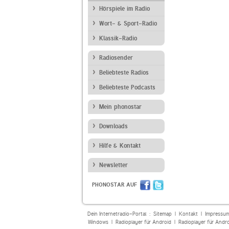
Hörspiele im Radio
Wort- & Sport-Radio
Klassik-Radio
Radiosender
Beliebteste Radios
Beliebteste Podcasts
Mein phonostar
Downloads
Hilfe & Kontakt
Newsletter
PHONOSTAR AUF
Dein Internetradio-Portal :
Sitemap
|
Kontakt
|
Impressu
Windows
|
Radioplayer für Android
|
Radioplayer für Andr