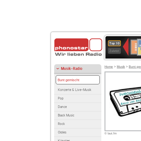
A
Deuts
Top 10
B
Kultu
Zuletzt
Home
>
Musik
>
Bunt ge
Musik-Radio
Bunt gemischt
Konzerte & Live-Musik
Pop
Dance
Black Music
Rock
Oldies
© laut.fm
Künstler