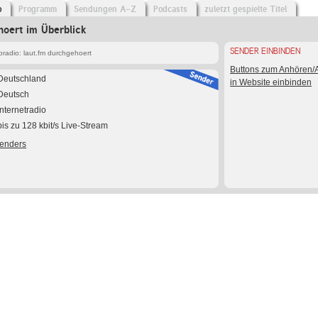
o
Programm
Sendungen A-Z
Podcasts
zuletzt gespielte Titel
hoert im Überblick
SENDER EINBINDEN
radio: laut.fm durchgehoert
Buttons zum Anhören
Deutschland
in Website einbinden
Deutsch
Internetradio
bis zu 128 kbit/s Live-Stream
Senders