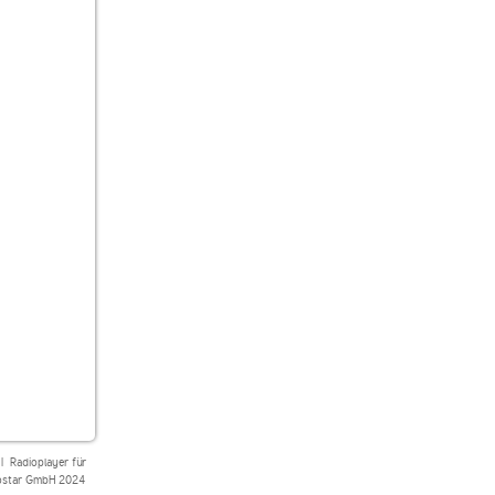
|
Radioplayer für
star GmbH 2024