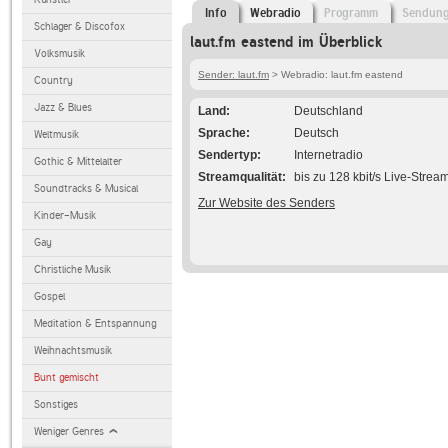
Info
Webradio
Programm
Sendun
Schlager & Discofox
laut.fm eastend im Überblick
Volksmusik
Sender: laut.fm
> Webradio: laut.fm eastend
Country
Jazz & Blues
Land
Deutschland
Sprache
Deutsch
Weltmusik
Sendertyp
Internetradio
Gothic & Mittelalter
Streamqualität
bis zu 128 kbit/s Live-Strea
Soundtracks & Musical
Zur Website des Senders
Kinder-Musik
Gay
Christliche Musik
Gospel
Meditation & Entspannung
Weihnachtsmusik
Bunt gemischt
Sonstiges
Weniger Genres