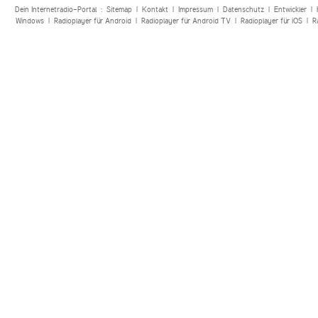
Dein Internetradio-Portal :
Sitemap
|
Kontakt
|
Impressum
|
Datenschutz
|
Entwickler
|
Windows
|
Radioplayer für Android
|
Radioplayer für Android TV
|
Radioplayer für iOS
|
R