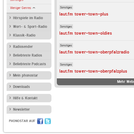
Sonstiges
Weniger Genres
laut.fm tower-town-plus
Hörspiele im Radio
Sonstiges
Wort- & Sport-Radio
laut.fm tower-town-oldies
Klassik-Radio
Sonstiges
Radiosender
laut.fm tower-town-oberpfalzradio
Beliebteste Radios
Beliebteste Podcasts
Sonstiges
laut.fm tower-town-oberpfalzplus
Mein phonostar
Mehr Webr
Downloads
Hilfe & Kontakt
Newsletter
PHONOSTAR AUF