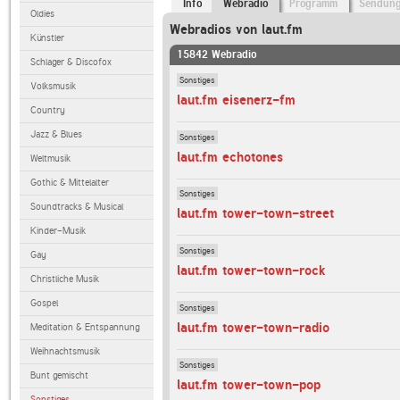
Info
Webradio
Programm
Sendun
Oldies
Webradios von laut.fm
Künstler
15842 Webradio
Schlager & Discofox
Sonstiges
Volksmusik
laut.fm eisenerz-fm
Country
Jazz & Blues
Sonstiges
laut.fm echotones
Weltmusik
Gothic & Mittelalter
Sonstiges
Soundtracks & Musical
laut.fm tower-town-street
Kinder-Musik
Sonstiges
Gay
laut.fm tower-town-rock
Christliche Musik
Gospel
Sonstiges
laut.fm tower-town-radio
Meditation & Entspannung
Weihnachtsmusik
Sonstiges
Bunt gemischt
laut.fm tower-town-pop
Sonstiges