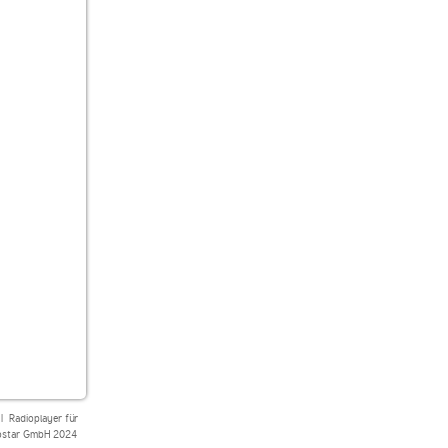
|
Radioplayer für
star GmbH 2024