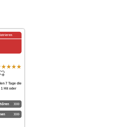
istrieren
en 7 Tage die
1 Hit oder
nhören
men