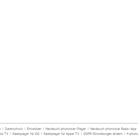
m
|
Datenschutz
|
Entwickler
|
Handbuch phonostar-Player
|
Handbuch phonostar Radio-App
oid TV
|
Radioplayer für iOS
|
Radioplayer für Apple TV
|
GDPR-Einstellungen ändern
| © phono