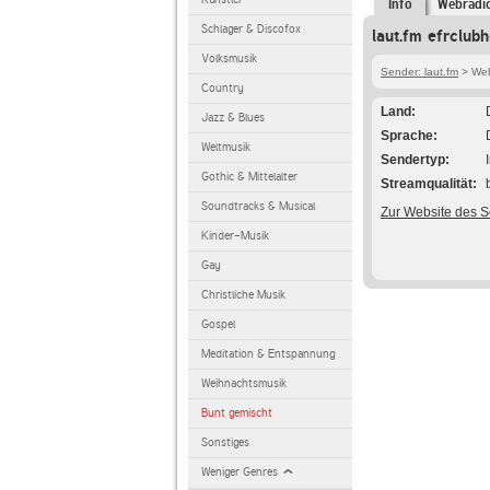
Info
Webradi
Schlager & Discofox
laut.fm efrclub
Volksmusik
Sender: laut.fm
> Web
Country
Land
Jazz & Blues
Sprache
Weltmusik
Sendertyp
Gothic & Mittelalter
Streamqualität
Soundtracks & Musical
Zur Website des 
Kinder-Musik
Gay
Christliche Musik
Gospel
Meditation & Entspannung
Weihnachtsmusik
Bunt gemischt
Sonstiges
Weniger Genres