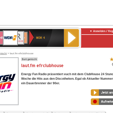
Anmelden / Reg
WDR
WR3
BR-
Deutschlandfunk
NDR
Deutschlandfunk
SWR
4
WDR 4
KLASSIK
2
Kultur
Kultur
E
ENNE
mischt
> laut.fm efrclubhouse
Bunt gemischt
laut.fm efrclubhouse
Energy Fun Radio präsentiert euch mit dem ClubHouse 24 Stund
Woche die Hits aus den Discotheken. Egal ob Aktueller Nummer 
ein Dauerbrenner der 90er.
Jetzt a
Aufneh