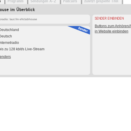
o
Programm
Sendungen A-Z
Podcasts
zuletzt gespielte Titel
house im Überblick
SENDER EINBINDEN
radio: laut.fm efrclubhouse
Buttons zum Anhören
Deutschland
in Website einbinden
Deutsch
Internetradio
bis zu 128 kbit/s Live-Stream
Senders