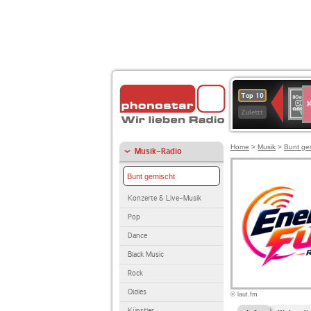
S
80er
Top 10
90er
Zuletzt
OLDI
ANT
Home
>
Musik
>
Bunt ge
Musik-Radio
Bunt gemischt
Konzerte & Live-Musik
Pop
Dance
Black Music
Rock
Oldies
© laut.fm
Künstler