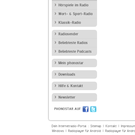
Hörspiele im Radio
Wort- & Sport-Radio
Klassik-Radio
Radiosender
Beliebteste Radios
Beliebteste Podcasts
Mein phonostar
Downloads
Hilfe & Kontakt
Newsletter
PHONOSTAR AUF
Dein Internetradio-Portal :
Sitemap
|
Kontakt
|
Impressu
Windows
|
Radioplayer für Android
|
Radioplayer für Andr