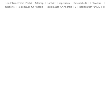
Dein Internetradio-Portal :
Sitemap
|
Kontakt
|
Impressum
|
Datenschutz
|
Entwickler
|
Windows
|
Radioplayer für Android
|
Radioplayer für Android TV
|
Radioplayer für iOS
|
R