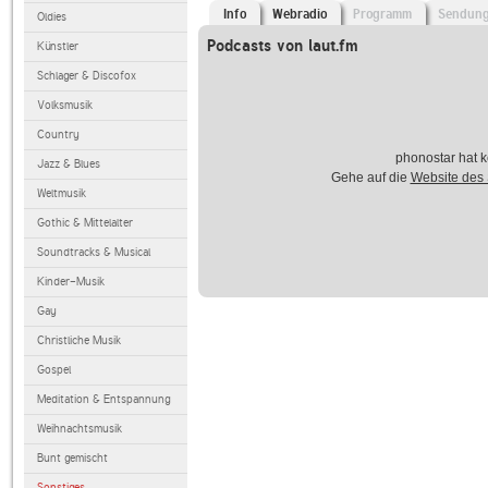
Info
Webradio
Programm
Sendun
Oldies
Podcasts von laut.fm
Künstler
Schlager & Discofox
Volksmusik
Country
phonostar hat k
Jazz & Blues
Gehe auf die
Website des
Weltmusik
Gothic & Mittelalter
Soundtracks & Musical
Kinder-Musik
Gay
Christliche Musik
Gospel
Meditation & Entspannung
Weihnachtsmusik
Bunt gemischt
Sonstiges