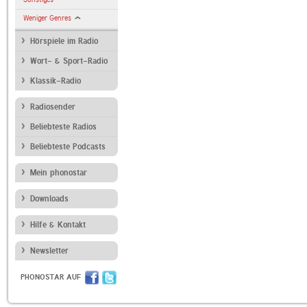
Weniger Genres
Hörspiele im Radio
Wort- & Sport-Radio
Klassik-Radio
Radiosender
Beliebteste Radios
Beliebteste Podcasts
Mein phonostar
Downloads
Hilfe & Kontakt
Newsletter
PHONOSTAR AUF