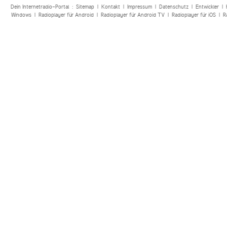
Dein Internetradio-Portal :
Sitemap
|
Kontakt
|
Impressum
|
Datenschutz
|
Entwickler
|
Windows
|
Radioplayer für Android
|
Radioplayer für Android TV
|
Radioplayer für iOS
|
R