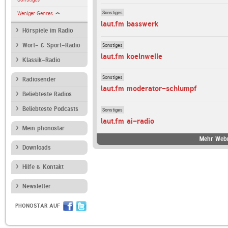
Sonstiges
Weniger Genres
laut.fm basswerk
Hörspiele im Radio
Sonstiges
Wort- & Sport-Radio
laut.fm koelnwelle
Klassik-Radio
Sonstiges
Radiosender
laut.fm moderator-schlumpf
Beliebteste Radios
Beliebteste Podcasts
Sonstiges
laut.fm ai-radio
Mein phonostar
Mehr Webr
Downloads
Hilfe & Kontakt
Newsletter
PHONOSTAR AUF