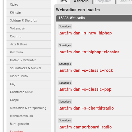
Info
Webradio
Programm
Sendun
Oldies
Webradios von laut.fm
Künstler
15836 Webradio
Schlager & Discofox
Sonstiges
Volksmusik
laut.fm dani-s-new-hiphop
Country
Jazz & Blues
Sonstiges
laut.fm dani-s-hiphop-classics
Weltmusik
Gothic & Mittelalter
Sonstiges
Soundtracks & Musical
laut.fm dani-s-classic-rock
Kinder-Musik
Sonstiges
Gay
laut.fm dani-s-classic-pop
Christliche Musik
Gospel
Sonstiges
laut.fm dani-s-charthitradio
Meditation & Entspannung
Weihnachtsmusik
Sonstiges
Bunt gemischt
laut.fm camperboard-radio
Sonstiges