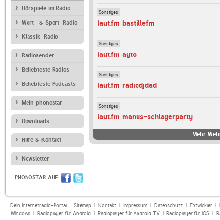
Hörspiele im Radio
Sonstiges
laut.fm bastillefm
Wort- & Sport-Radio
Klassik-Radio
Sonstiges
laut.fm ayto
Radiosender
Beliebteste Radios
Sonstiges
Beliebteste Podcasts
laut.fm radiodjdad
Mein phonostar
Sonstiges
laut.fm manus-schlagerparty
Downloads
Mehr Webr
Hilfe & Kontakt
Newsletter
PHONOSTAR AUF
Dein Internetradio-Portal :
Sitemap
|
Kontakt
|
Impressum
|
Datenschutz
|
Entwickler
|
Windows
|
Radioplayer für Android
|
Radioplayer für Android TV
|
Radioplayer für iOS
|
R