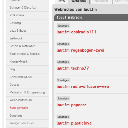
Info
Webradio
Programm
Sendun
Schlager & Discofox
Webradios von laut.fm
Volksmusik
15831 Webradio
Country
Sonstiges
Jazz & Blues
laut.fm coolradio111
Weltmusik
Sonstiges
Gothic & Mittelalter
laut.fm regenbogen-zwei
Soundtracks & Musical
Kinder-Musik
Sonstiges
laut.fm techno77
Gay
Christliche Musik
Sonstiges
Gospel
laut.fm radio-difusora-web
Meditation & Entspannung
Sonstiges
Weihnachtsmusik
laut.fm popcore
Bunt gemischt
Sonstiges
Sonstiges
laut.fm plasticlove
Weniger Genres