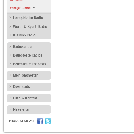
Weniger Genres
Hörspiele im Radio
Wort- & Sport-Radio
Klassik-Radio
Radiosender
Beliebteste Radios
Beliebteste Podcasts
Mein phonostar
Downloads
Hilfe & Kontakt
Newsletter
PHONOSTAR AUF