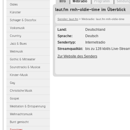
Info
Webradio
Programm
Sendun
Oldies
laut.fm rmh-oldie-time im Überblick
Künstler
Sender: laut.fm
> Webradio: laut.fm rmh-oldie-time
Schlager & Discofox
Volksmusik
Land
Deutschland
Country
Sprache
Deutsch
Sendertyp
Internetradio
Jazz & Blues
Streamqualität
bis zu 128 kbit/s Live-Strea
Weltmusik
Zur Website des Senders
Gothic & Mittelalter
Soundtracks & Musical
Kinder-Musik
Gay
Christliche Musik
Gospel
Meditation & Entspannung
Weihnachtsmusik
Bunt gemischt
Sonstiges