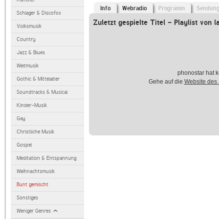
Info
Webradio
Programm
Sendun
Schlager & Discofox
Zuletzt gespielte Titel - Playlist von l
Volksmusik
Country
Jazz & Blues
Weltmusik
phonostar hat k
Gothic & Mittelalter
Gehe auf die
Website des
Soundtracks & Musical
Kinder-Musik
Gay
Christliche Musik
Gospel
Meditation & Entspannung
Weihnachtsmusik
Bunt gemischt
Sonstiges
Weniger Genres