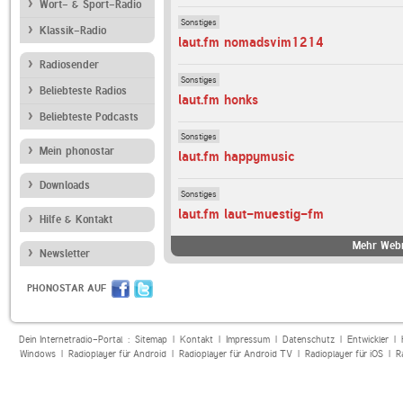
Wort- & Sport-Radio
Sonstiges
Klassik-Radio
laut.fm nomadsvim1214
Radiosender
Sonstiges
Beliebteste Radios
laut.fm honks
Beliebteste Podcasts
Sonstiges
Mein phonostar
laut.fm happymusic
Downloads
Sonstiges
laut.fm laut-muestig-fm
Hilfe & Kontakt
Mehr Webr
Newsletter
PHONOSTAR AUF
Dein Internetradio-Portal :
Sitemap
|
Kontakt
|
Impressum
|
Datenschutz
|
Entwickler
|
Windows
|
Radioplayer für Android
|
Radioplayer für Android TV
|
Radioplayer für iOS
|
R