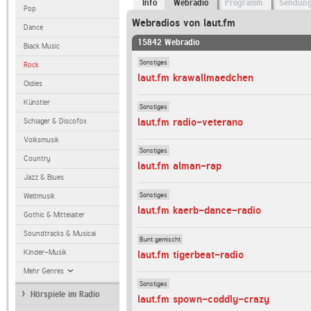
Info
Webradio
Programm
Sendun
Pop
Webradios von laut.fm
Dance
15842 Webradio
Black Music
Sonstiges
Rock
laut.fm krawallmaedchen
Oldies
Künstler
Sonstiges
laut.fm radio-veterano
Schlager & Discofox
Volksmusik
Sonstiges
Country
laut.fm alman-rap
Jazz & Blues
Sonstiges
Weltmusik
laut.fm kaerb-dance-radio
Gothic & Mittelalter
Soundtracks & Musical
Bunt gemischt
Kinder-Musik
laut.fm tigerbeat-radio
Mehr Genres
Sonstiges
Hörspiele im Radio
laut.fm spown-coddly-crazy