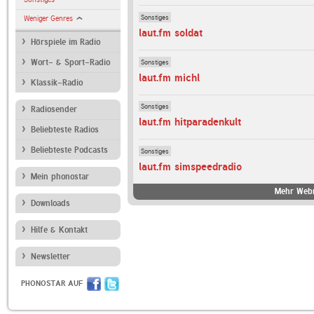
Sonstiges
Weniger Genres
laut.fm soldat
Hörspiele im Radio
Sonstiges
Wort- & Sport-Radio
laut.fm michl
Klassik-Radio
Sonstiges
Radiosender
laut.fm hitparadenkult
Beliebteste Radios
Beliebteste Podcasts
Sonstiges
laut.fm simspeedradio
Mein phonostar
Mehr Webr
Downloads
Hilfe & Kontakt
Newsletter
PHONOSTAR AUF