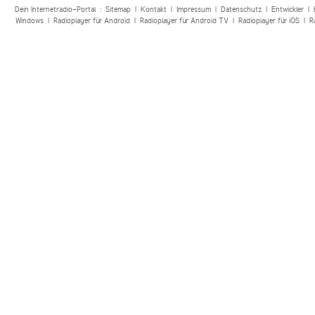
Dein Internetradio-Portal :
Sitemap
|
Kontakt
|
Impressum
|
Datenschutz
|
Entwickler
|
Windows
|
Radioplayer für Android
|
Radioplayer für Android TV
|
Radioplayer für iOS
|
R