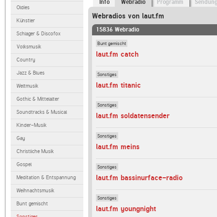
Info
Webradio
Programm
Sendun
Oldies
Webradios von laut.fm
Künstler
15836 Webradio
Schlager & Discofox
Bunt gemischt
Volksmusik
laut.fm catch
Country
Jazz & Blues
Sonstiges
laut.fm titanic
Weltmusik
Gothic & Mittelalter
Sonstiges
Soundtracks & Musical
laut.fm soldatensender
Kinder-Musik
Sonstiges
Gay
laut.fm meins
Christliche Musik
Gospel
Sonstiges
laut.fm bassinurface-radio
Meditation & Entspannung
Weihnachtsmusik
Sonstiges
Bunt gemischt
laut.fm youngnight
Sonstiges