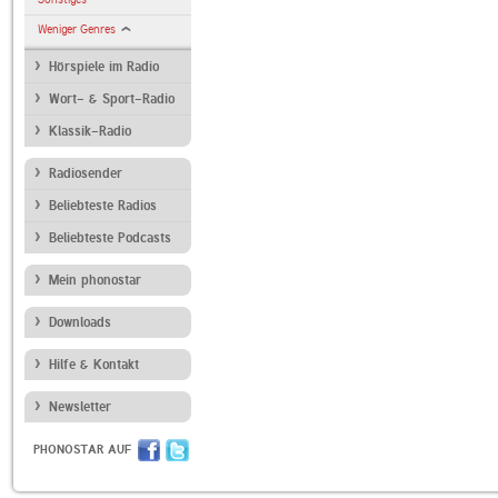
Weniger Genres
Hörspiele im Radio
Wort- & Sport-Radio
Klassik-Radio
Radiosender
Beliebteste Radios
Beliebteste Podcasts
Mein phonostar
Downloads
Hilfe & Kontakt
Newsletter
PHONOSTAR AUF