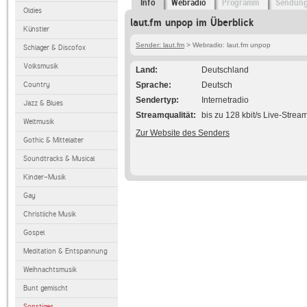
Info
Webradio
Programm
Sendun
Oldies
laut.fm unpop im Überblick
Künstler
Sender: laut.fm
> Webradio: laut.fm unpop
Schlager & Discofox
Volksmusik
Land
Deutschland
Country
Sprache
Deutsch
Sendertyp
Internetradio
Jazz & Blues
Streamqualität
bis zu 128 kbit/s Live-Strea
Weltmusik
Zur Website des Senders
Gothic & Mittelalter
Soundtracks & Musical
Kinder-Musik
Gay
Christliche Musik
Gospel
Meditation & Entspannung
Weihnachtsmusik
Bunt gemischt
Sonstiges