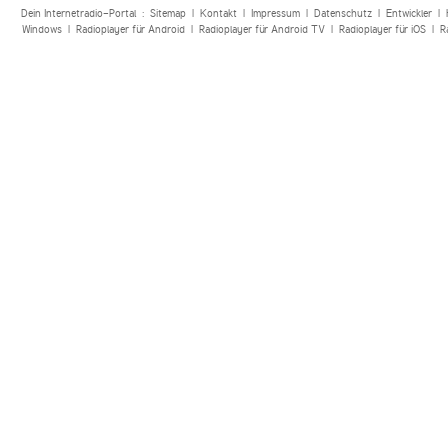
Dein Internetradio-Portal :
Sitemap
|
Kontakt
|
Impressum
|
Datenschutz
|
Entwickler
|
Windows
|
Radioplayer für Android
|
Radioplayer für Android TV
|
Radioplayer für iOS
|
R