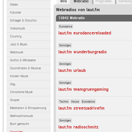
Info
Webradio
Programm
Sendun
Oldies
Webradios von laut.fm
Künstler
15842 Webradio
Schlager & Discofox
Eurodance
Volksmusik
laut.fm eurodancereloaded
Country
Jazz & Blues
Sonstiges
laut.fm wunderburgradio
Weltmusik
Gothic & Mittelalter
Sonstiges
Soundtracks & Musical
laut.fm urlaub
Kinder-Musik
Sonstiges
Gay
laut.fm teamgruengaming
Christliche Musik
Gospel
Techno
House
Eurodance
laut.fm streetzadrivefm
Meditation & Entspannung
Weihnachtsmusik
Sonstiges
Bunt gemischt
laut.fm radioschmitz
Sonstiges