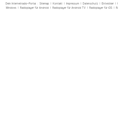
Dein Internetradio-Portal :
Sitemap
|
Kontakt
|
Impressum
|
Datenschutz
|
Entwickler
|
Windows
|
Radioplayer für Android
|
Radioplayer für Android TV
|
Radioplayer für iOS
|
R