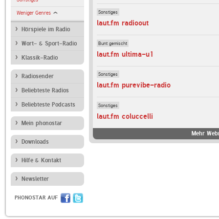
Sonstiges
Weniger Genres
laut.fm radioout
Hörspiele im Radio
Bunt gemischt
Wort- & Sport-Radio
laut.fm ultima-u1
Klassik-Radio
Sonstiges
Radiosender
laut.fm purevibe-radio
Beliebteste Radios
Beliebteste Podcasts
Sonstiges
laut.fm coluccelli
Mein phonostar
Mehr Webr
Downloads
Hilfe & Kontakt
Newsletter
PHONOSTAR AUF