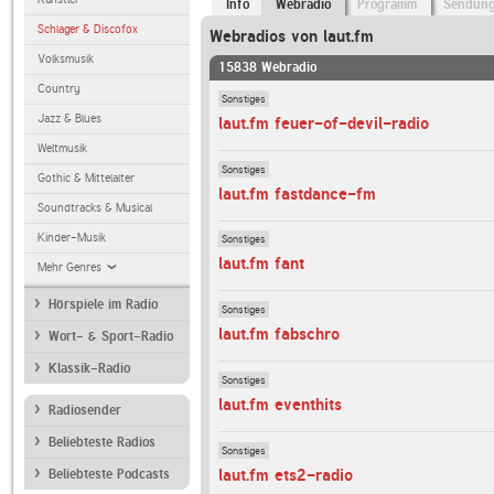
Info
Webradio
Programm
Sendun
Schlager & Discofox
Webradios von laut.fm
Volksmusik
15838 Webradio
Country
Sonstiges
Jazz & Blues
laut.fm feuer-of-devil-radio
Weltmusik
Sonstiges
Gothic & Mittelalter
laut.fm fastdance-fm
Soundtracks & Musical
Kinder-Musik
Sonstiges
laut.fm fant
Mehr Genres
Hörspiele im Radio
Sonstiges
laut.fm fabschro
Wort- & Sport-Radio
Klassik-Radio
Sonstiges
laut.fm eventhits
Radiosender
Beliebteste Radios
Sonstiges
laut.fm ets2-radio
Beliebteste Podcasts