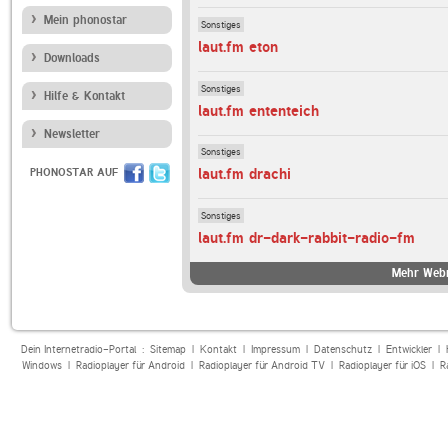
Mein phonostar
Sonstiges
laut.fm eton
Downloads
Sonstiges
Hilfe & Kontakt
laut.fm ententeich
Newsletter
Sonstiges
laut.fm drachi
PHONOSTAR AUF
Sonstiges
laut.fm dr-dark-rabbit-radio-fm
Mehr Webr
Dein Internetradio-Portal :
Sitemap
|
Kontakt
|
Impressum
|
Datenschutz
|
Entwickler
|
Windows
|
Radioplayer für Android
|
Radioplayer für Android TV
|
Radioplayer für iOS
|
R