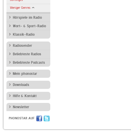
Weniger Genres
Hörspiele im Radio
Wort- & Sport-Radio
Klassik-Radio
Radiosender
Beliebteste Radios
Beliebteste Podcasts
Mein phonostar
Downloads
Hilfe & Kontakt
Newsletter
PHONOSTAR AUF