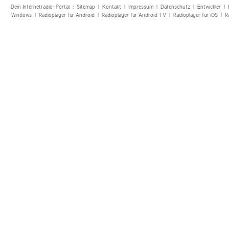
Dein Internetradio-Portal :
Sitemap
|
Kontakt
|
Impressum
|
Datenschutz
|
Entwickler
|
Windows
|
Radioplayer für Android
|
Radioplayer für Android TV
|
Radioplayer für iOS
|
R