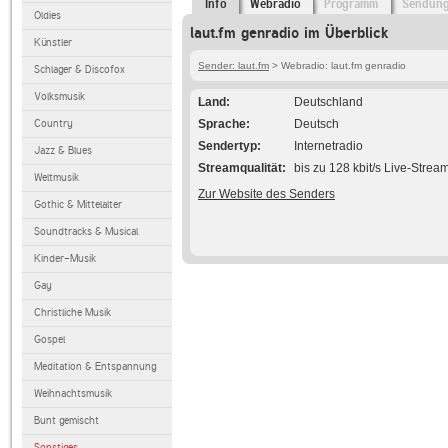
Info
Webradio
Programm
Sendun
Oldies
laut.fm genradio im Überblick
Künstler
Sender: laut.fm
> Webradio: laut.fm genradio
Schlager & Discofox
Volksmusik
Land
Deutschland
Country
Sprache
Deutsch
Sendertyp
Internetradio
Jazz & Blues
Streamqualität
bis zu 128 kbit/s Live-Strea
Weltmusik
Zur Website des Senders
Gothic & Mittelalter
Soundtracks & Musical
Kinder-Musik
Gay
Christliche Musik
Gospel
Meditation & Entspannung
Weihnachtsmusik
Bunt gemischt
Sonstiges