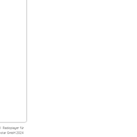
|
Radioplayer für
star GmbH 2024