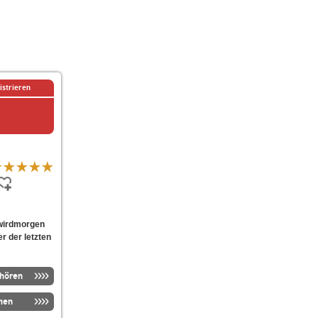
istrieren
swirdmorgen
er der letzten
nhören
men