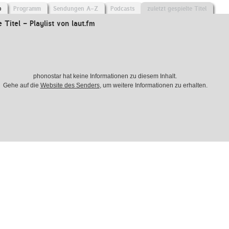
o
Programm
Sendungen A-Z
Podcasts
zuletzt gespielte Titel
e Titel - Playlist von laut.fm
phonostar hat keine Informationen zu diesem Inhalt.
Gehe auf die
Website des Senders
, um weitere Informationen zu erhalten.