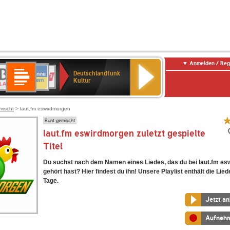
Anmelden / Reg
Deutschlandfunk
R-
ANTENNE
Deutschlandfunk
80er
SWR3
NDR
WDR
SWR
Deutschlandfunk
Kultur
LASSIK
BAYERN
90er
2
2
Kultur
Kultur
OLDIE
ANTENNE
mischt
> laut.fm eswirdmorgen
Bunt gemischt
laut.fm eswirdmorgen zuletzt gespielte
Titel
Du suchst nach dem Namen eines Liedes, das du bei laut.fm e
gehört hast? Hier findest du ihn! Unsere Playlist enthält die Lied
Tage.
Jetzt a
Aufneh