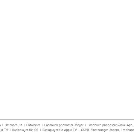
m
|
Datenschutz
|
Entwickler
|
Handbuch phonostar-Player
|
Handbuch phonostar Radio-App
oid TV
|
Radioplayer für iOS
|
Radioplayer für Apple TV
|
GDPR-Einstellungen ändern
| © phono