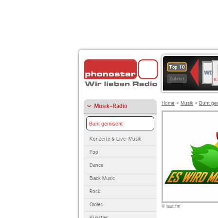
B
WDR
Top 10
K
4
Zuletzt
Home
>
Musik
>
Bunt ge
Musik-Radio
Bunt gemischt
Konzerte & Live-Musik
Pop
Dance
Black Music
Rock
Oldies
© laut.fm
Künstler