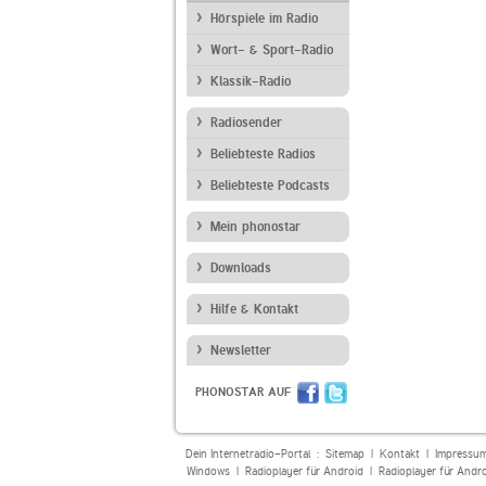
Hörspiele im Radio
Wort- & Sport-Radio
Klassik-Radio
Radiosender
Beliebteste Radios
Beliebteste Podcasts
Mein phonostar
Downloads
Hilfe & Kontakt
Newsletter
PHONOSTAR AUF
Dein Internetradio-Portal :
Sitemap
|
Kontakt
|
Impressu
Windows
|
Radioplayer für Android
|
Radioplayer für Andr