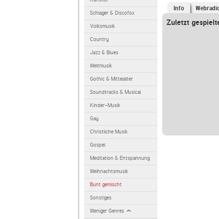
Info
Webradi
Schlager & Discofox
Zuletzt gespielt
Volksmusik
Country
Jazz & Blues
Weltmusik
Gothic & Mittelalter
Soundtracks & Musical
Kinder-Musik
Gay
Christliche Musik
Gospel
Meditation & Entspannung
Weihnachtsmusik
Bunt gemischt
Sonstiges
Weniger Genres