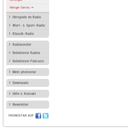
Weniger Genres
Hörspiele im Radio
Wort- & Sport-Radio
Klassik-Radio
Radiosender
Beliebteste Radios
Beliebteste Podcasts
Mein phonostar
Downloads
Hilfe & Kontakt
Newsletter
PHONOSTAR AUF