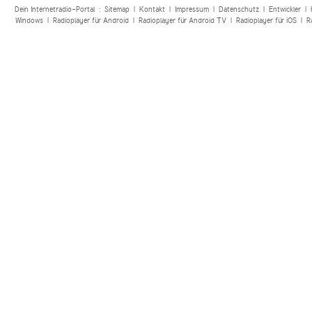
Dein Internetradio-Portal :
Sitemap
|
Kontakt
|
Impressum
|
Datenschutz
|
Entwickler
|
Windows
|
Radioplayer für Android
|
Radioplayer für Android TV
|
Radioplayer für iOS
|
R