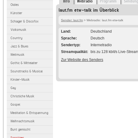
Info
Webradio
Programm
Sendun
Oldies
laut.fm etw-talk im Überblick
Künstler
Sender: laut.fm
> Webradio: laut.fm etw-talk
Schlager & Discofox
Volksmusik
Land
Deutschland
Country
Sprache
Deutsch
Sendertyp
Internetradio
Jazz & Blues
Streamqualität
bis zu 128 kbit/s Live-Strea
Weltmusik
Zur Website des Senders
Gothic & Mittelalter
Soundtracks & Musical
Kinder-Musik
Gay
Christliche Musik
Gospel
Meditation & Entspannung
Weihnachtsmusik
Bunt gemischt
Sonstiges