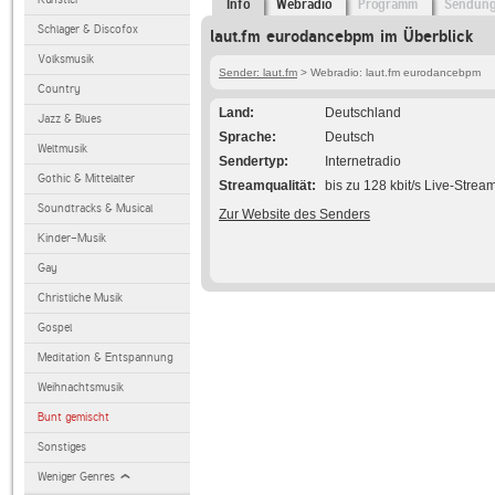
Info
Webradio
Programm
Sendun
Schlager & Discofox
laut.fm eurodancebpm im Überblick
Volksmusik
Sender: laut.fm
> Webradio: laut.fm eurodancebpm
Country
Land
Deutschland
Jazz & Blues
Sprache
Deutsch
Weltmusik
Sendertyp
Internetradio
Gothic & Mittelalter
Streamqualität
bis zu 128 kbit/s Live-Strea
Soundtracks & Musical
Zur Website des Senders
Kinder-Musik
Gay
Christliche Musik
Gospel
Meditation & Entspannung
Weihnachtsmusik
Bunt gemischt
Sonstiges
Weniger Genres