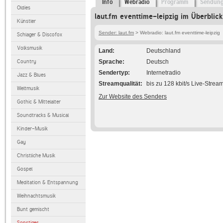
Info
Webradio
Programm
Sendun
Oldies
laut.fm eventtime-leipzig im Überblick
Künstler
Sender: laut.fm
> Webradio: laut.fm eventtime-leipzig
Schlager & Discofox
Volksmusik
Land
Deutschland
Country
Sprache
Deutsch
Sendertyp
Internetradio
Jazz & Blues
Streamqualität
bis zu 128 kbit/s Live-Strea
Weltmusik
Zur Website des Senders
Gothic & Mittelalter
Soundtracks & Musical
Kinder-Musik
Gay
Christliche Musik
Gospel
Meditation & Entspannung
Weihnachtsmusik
Bunt gemischt
Sonstiges