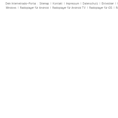
Dein Internetradio-Portal :
Sitemap
|
Kontakt
|
Impressum
|
Datenschutz
|
Entwickler
|
Windows
|
Radioplayer für Android
|
Radioplayer für Android TV
|
Radioplayer für iOS
|
R