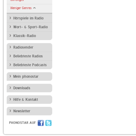
Weniger Genres
Hörspiele im Radio
Wort- & Sport-Radio
Klassik-Radio
Radiosender
Beliebteste Radios
Beliebteste Podcasts
Mein phonostar
Downloads
Hilfe & Kontakt
Newsletter
PHONOSTAR AUF