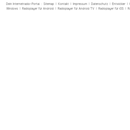
Dein Internetradio-Portal :
Sitemap
|
Kontakt
|
Impressum
|
Datenschutz
|
Entwickler
|
Windows
|
Radioplayer für Android
|
Radioplayer für Android TV
|
Radioplayer für iOS
|
R