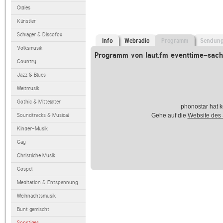
Oldies
Künstler
Schlager & Discofox
Info
Webradio
Programm
Sendun
Volksmusik
Programm von laut.fm eventtime-sac
Country
Jazz & Blues
Weltmusik
Gothic & Mittelalter
phonostar hat k
Soundtracks & Musical
Gehe auf die
Website des
Kinder-Musik
Gay
Christliche Musik
Gospel
Meditation & Entspannung
Weihnachtsmusik
Bunt gemischt
Sonstiges