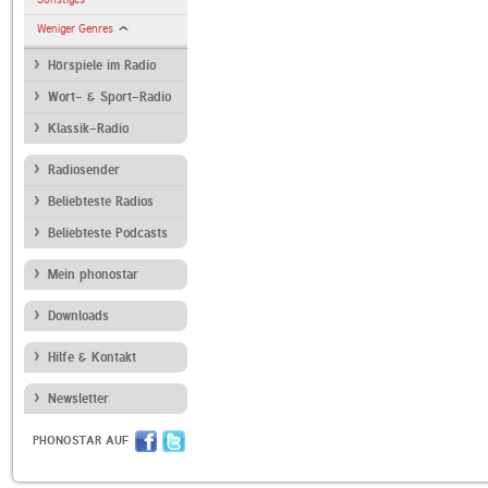
Weniger Genres
Hörspiele im Radio
Wort- & Sport-Radio
Klassik-Radio
Radiosender
Beliebteste Radios
Beliebteste Podcasts
Mein phonostar
Downloads
Hilfe & Kontakt
Newsletter
PHONOSTAR AUF