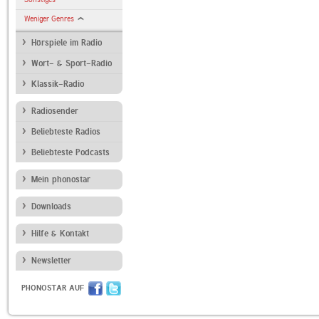
Weniger Genres
Hörspiele im Radio
Wort- & Sport-Radio
Klassik-Radio
Radiosender
Beliebteste Radios
Beliebteste Podcasts
Mein phonostar
Downloads
Hilfe & Kontakt
Newsletter
PHONOSTAR AUF