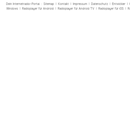
Dein Internetradio-Portal :
Sitemap
|
Kontakt
|
Impressum
|
Datenschutz
|
Entwickler
|
Windows
|
Radioplayer für Android
|
Radioplayer für Android TV
|
Radioplayer für iOS
|
R