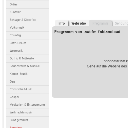
Oldies
Künstler
Schlager & Discofox
Info
Webradio
Programm
Sendun
Volksmusik
Programm von laut.fm fabiancloud
Country
Jazz & Blues
Weltmusik
Gothic & Mittelalter
phonostar hat k
Soundtracks & Musical
Gehe auf die
Website des
Kinder-Musik
Gay
Christliche Musik
Gospel
Meditation & Entspannung
Weihnachtsmusik
Bunt gemischt
Sonstiges