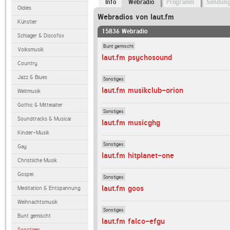
Info
Webradio
Programm
Sendun
Oldies
Webradios von laut.fm
Künstler
15836 Webradio
Schlager & Discofox
Bunt gemischt
Volksmusik
laut.fm psychosound
Country
Jazz & Blues
Sonstiges
laut.fm musikclub-orion
Weltmusik
Gothic & Mittelalter
Sonstiges
Soundtracks & Musical
laut.fm musicghg
Kinder-Musik
Sonstiges
Gay
laut.fm hitplanet-one
Christliche Musik
Gospel
Sonstiges
laut.fm goos
Meditation & Entspannung
Weihnachtsmusik
Sonstiges
Bunt gemischt
laut.fm falco-efgu
Sonstiges