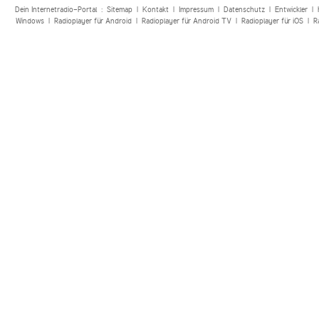
Dein Internetradio-Portal :
Sitemap
|
Kontakt
|
Impressum
|
Datenschutz
|
Entwickler
|
Windows
|
Radioplayer für Android
|
Radioplayer für Android TV
|
Radioplayer für iOS
|
R