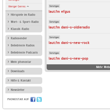
Sonstiges
Weniger Genres
laut.fm efgus
Hörspiele im Radio
Sonstiges
Wort- & Sport-Radio
laut.fm dani-s-oldieradio
Klassik-Radio
Sonstiges
Radiosender
laut.fm dani-s-new-rock
Beliebteste Radios
Beliebteste Podcasts
Sonstiges
laut.fm dani-s-new-pop
Mein phonostar
Mehr Webr
Downloads
Hilfe & Kontakt
Newsletter
PHONOSTAR AUF